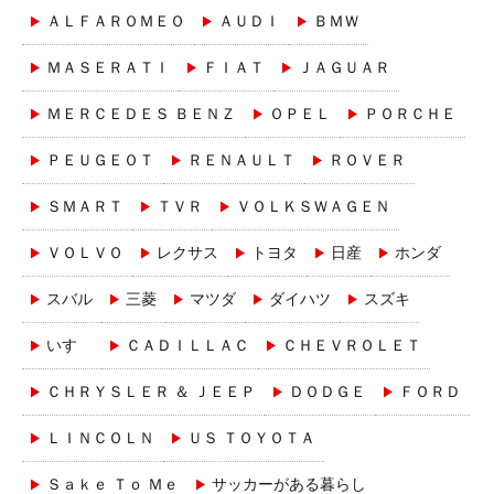
ＡＬＦＡＲＯＭＥＯ
ＡＵＤＩ
ＢＭＷ
ＭＡＳＥＲＡＴＩ
ＦＩＡＴ
ＪＡＧＵＡＲ
ＭＥＲＣＥＤＥＳ ＢＥＮＺ
ＯＰＥＬ
ＰＯＲＣＨＥ
ＰＥＵＧＥＯＴ
ＲＥＮＡＵＬＴ
ＲＯＶＥＲ
ＳＭＡＲＴ
ＴＶＲ
ＶＯＬＫＳＷＡＧＥＮ
ＶＯＬＶＯ
レクサス
トヨタ
日産
ホンダ
スバル
三菱
マツダ
ダイハツ
スズキ
いすゞ
ＣＡＤＩＬＬＡＣ
ＣＨＥＶＲＯＬＥＴ
ＣＨＲＹＳＬＥＲ ＆ ＪＥＥＰ
ＤＯＤＧＥ
ＦＯＲＤ
ＬＩＮＣＯＬＮ
ＵＳ ＴＯＹＯＴＡ
Ｓａｋｅ Ｔｏ Ｍｅ
サッカーがある暮らし