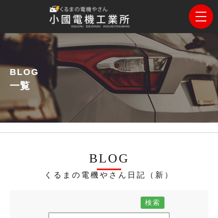
BLOG
一覧
BLOG
くるまの電機やさん日記（新）
検索