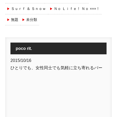
Ｓｕｒｆ ＆ Ｓｎｏｗ
Ｎｏ Ｌｉｆｅ！ Ｎｏ ×××！
無題
未分類
poco rit.
2015/10/16
ひとりでも、女性同士でも気軽に立ち寄れるバー