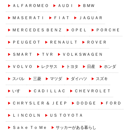
ＡＬＦＡＲＯＭＥＯ
ＡＵＤＩ
ＢＭＷ
ＭＡＳＥＲＡＴＩ
ＦＩＡＴ
ＪＡＧＵＡＲ
ＭＥＲＣＥＤＥＳ ＢＥＮＺ
ＯＰＥＬ
ＰＯＲＣＨＥ
ＰＥＵＧＥＯＴ
ＲＥＮＡＵＬＴ
ＲＯＶＥＲ
ＳＭＡＲＴ
ＴＶＲ
ＶＯＬＫＳＷＡＧＥＮ
ＶＯＬＶＯ
レクサス
トヨタ
日産
ホンダ
スバル
三菱
マツダ
ダイハツ
スズキ
いすゞ
ＣＡＤＩＬＬＡＣ
ＣＨＥＶＲＯＬＥＴ
ＣＨＲＹＳＬＥＲ ＆ ＪＥＥＰ
ＤＯＤＧＥ
ＦＯＲＤ
ＬＩＮＣＯＬＮ
ＵＳ ＴＯＹＯＴＡ
Ｓａｋｅ Ｔｏ Ｍｅ
サッカーがある暮らし