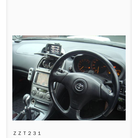
ＺＺＴ２３１