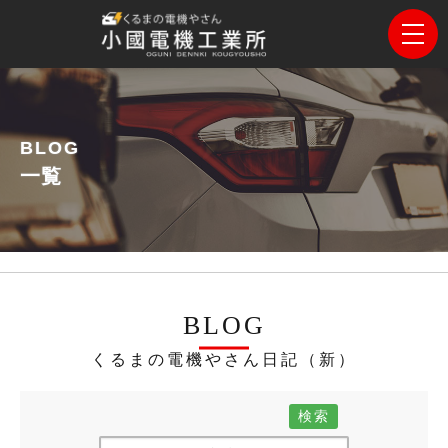
BLOG
一覧
BLOG
くるまの電機やさん日記（新）
検索