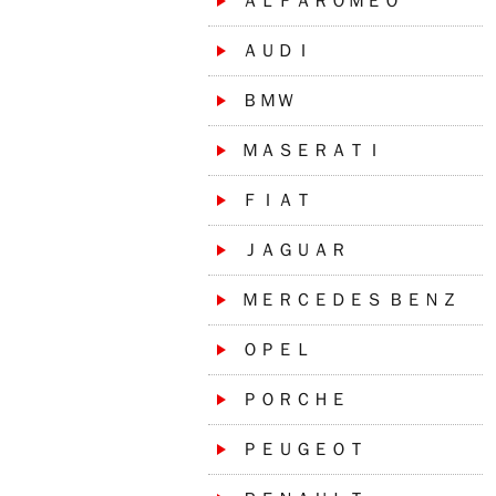
ＡＬＦＡＲＯＭＥＯ
ＡＵＤＩ
ＢＭＷ
ＭＡＳＥＲＡＴＩ
ＦＩＡＴ
ＪＡＧＵＡＲ
ＭＥＲＣＥＤＥＳ ＢＥＮＺ
ＯＰＥＬ
ＰＯＲＣＨＥ
ＰＥＵＧＥＯＴ