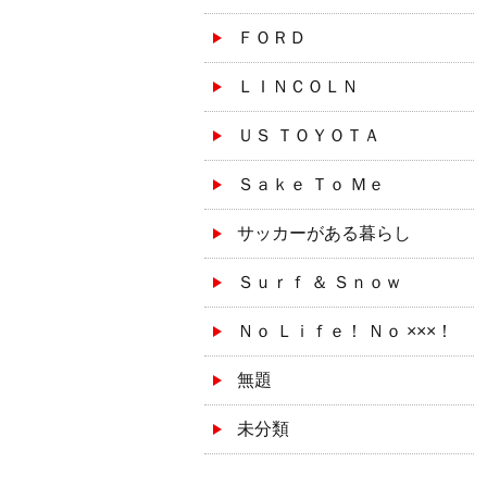
ＦＯＲＤ
ＬＩＮＣＯＬＮ
ＵＳ ＴＯＹＯＴＡ
Ｓａｋｅ Ｔｏ Ｍｅ
サッカーがある暮らし
Ｓｕｒｆ ＆ Ｓｎｏｗ
Ｎｏ Ｌｉｆｅ！ Ｎｏ ×××！
無題
未分類