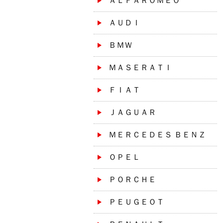
ＡＬＦＡＲＯＭＥＯ
ＡＵＤＩ
ＢＭＷ
ＭＡＳＥＲＡＴＩ
ＦＩＡＴ
ＪＡＧＵＡＲ
ＭＥＲＣＥＤＥＳ ＢＥＮＺ
ＯＰＥＬ
ＰＯＲＣＨＥ
ＰＥＵＧＥＯＴ