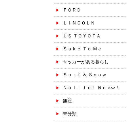
ＦＯＲＤ
ＬＩＮＣＯＬＮ
ＵＳ ＴＯＹＯＴＡ
Ｓａｋｅ Ｔｏ Ｍｅ
サッカーがある暮らし
Ｓｕｒｆ ＆ Ｓｎｏｗ
Ｎｏ Ｌｉｆｅ！ Ｎｏ ×××！
無題
未分類