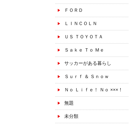
ＦＯＲＤ
ＬＩＮＣＯＬＮ
ＵＳ ＴＯＹＯＴＡ
Ｓａｋｅ Ｔｏ Ｍｅ
サッカーがある暮らし
Ｓｕｒｆ ＆ Ｓｎｏｗ
Ｎｏ Ｌｉｆｅ！ Ｎｏ ×××！
無題
未分類