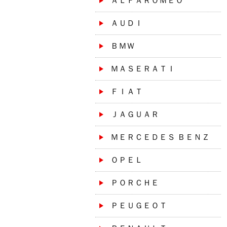
ＡＬＦＡＲＯＭＥＯ
ＡＵＤＩ
ＢＭＷ
ＭＡＳＥＲＡＴＩ
ＦＩＡＴ
ＪＡＧＵＡＲ
ＭＥＲＣＥＤＥＳ ＢＥＮＺ
ＯＰＥＬ
ＰＯＲＣＨＥ
ＰＥＵＧＥＯＴ