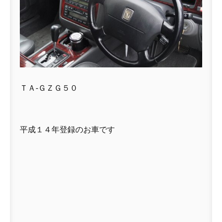
ＴＡ-ＧＺＧ５０
平成１４年登録のお車です