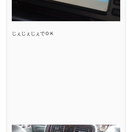
じぇじぇじぇでＯＫ