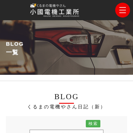
BLOG
一覧
BLOG
くるまの電機やさん日記（新）
検索