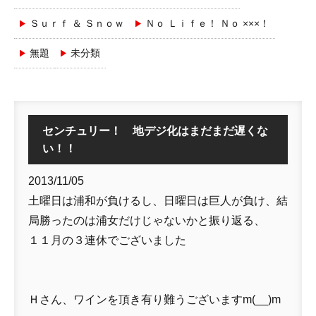
Ｓｕｒｆ ＆ Ｓｎｏｗ
Ｎｏ Ｌｉｆｅ！ Ｎｏ ×××！
無題
未分類
センチュリー！ 地デジ化はまだまだ遅くな
い！！
2013/11/05
土曜日は浦和が負けるし、日曜日は巨人が負け、結
局勝ったのは浦女だけじゃないかと振り返る、
１１月の３連休でございました
Ｈさん、ワインを頂き有り難うございますm(__)m