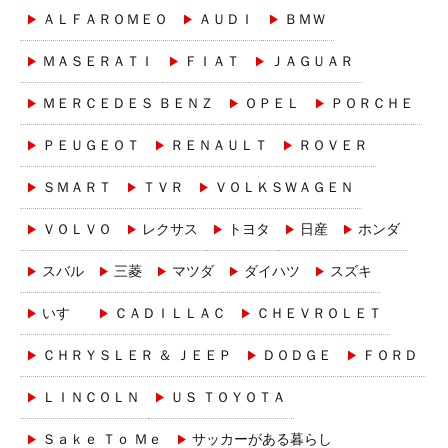
ＡＬＦＡＲＯＭＥＯ
ＡＵＤＩ
ＢＭＷ
ＭＡＳＥＲＡＴＩ
ＦＩＡＴ
ＪＡＧＵＡＲ
ＭＥＲＣＥＤＥＳ ＢＥＮＺ
ＯＰＥＬ
ＰＯＲＣＨＥ
ＰＥＵＧＥＯＴ
ＲＥＮＡＵＬＴ
ＲＯＶＥＲ
ＳＭＡＲＴ
ＴＶＲ
ＶＯＬＫＳＷＡＧＥＮ
ＶＯＬＶＯ
レクサス
トヨタ
日産
ホンダ
スバル
三菱
マツダ
ダイハツ
スズキ
いすゞ
ＣＡＤＩＬＬＡＣ
ＣＨＥＶＲＯＬＥＴ
ＣＨＲＹＳＬＥＲ ＆ ＪＥＥＰ
ＤＯＤＧＥ
ＦＯＲＤ
ＬＩＮＣＯＬＮ
ＵＳ ＴＯＹＯＴＡ
Ｓａｋｅ Ｔｏ Ｍｅ
サッカーがある暮らし