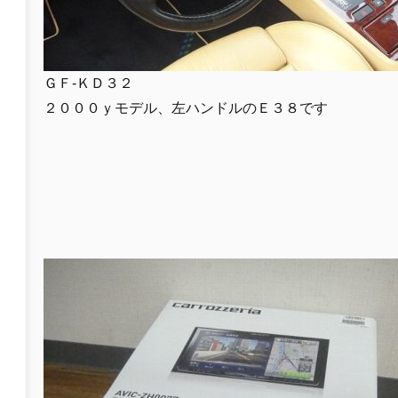
ＧＦ-ＫＤ３２
２０００ｙモデル、左ハンドルのＥ３８です