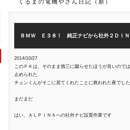
くるまの電機やさん日記（新）
ＢＭＷ Ｅ３８！ 純正ナビから社外２ＤＩＮ
2014/10/27
このＰＫは、そのまま慎三に蹴らせたほうが良いので
止められた
チュンくんがそこに居てくれたことに救われた夜でし
まだまだ
はい、ＡＬＰＩＮＡへの社外ナビ設置作業です