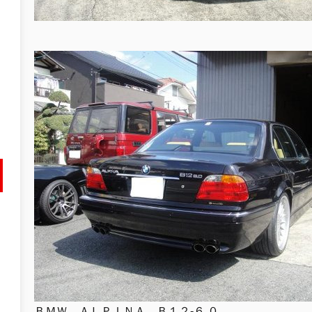
ＢＭＷ ＡＬＰＩＮＡ Ｂ１２-６.０