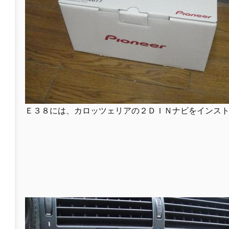
Ｅ３８には、カロッツェリアの２ＤＩＮナビをインス