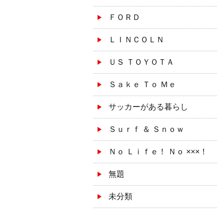
ＦＯＲＤ
ＬＩＮＣＯＬＮ
ＵＳ ＴＯＹＯＴＡ
Ｓａｋｅ Ｔｏ Ｍｅ
サッカーがある暮らし
Ｓｕｒｆ ＆ Ｓｎｏｗ
Ｎｏ Ｌｉｆｅ！ Ｎｏ ×××！
無題
未分類