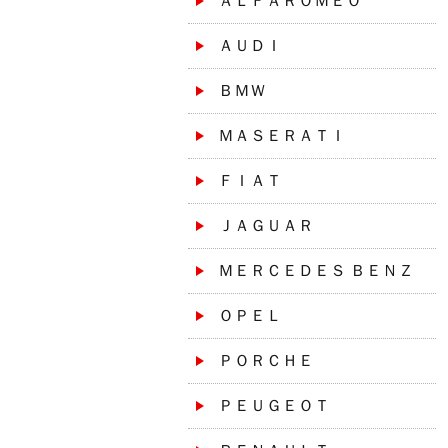
ＡＬＦＡＲＯＭＥＯ
ＡＵＤＩ
ＢＭＷ
ＭＡＳＥＲＡＴＩ
ＦＩＡＴ
ＪＡＧＵＡＲ
ＭＥＲＣＥＤＥＳ ＢＥＮＺ
ＯＰＥＬ
ＰＯＲＣＨＥ
ＰＥＵＧＥＯＴ