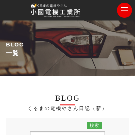
BLOG
一覧
BLOG
くるまの電機やさん日記（新）
検索