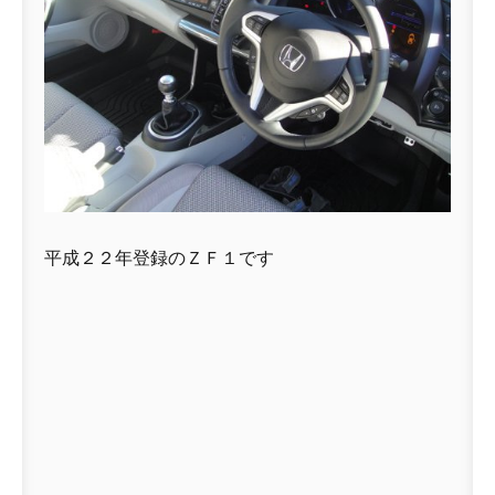
平成２２年登録のＺＦ１です