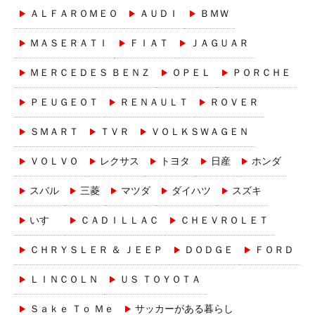
ＡＬＦＡＲＯＭＥＯ
ＡＵＤＩ
ＢＭＷ
ＭＡＳＥＲＡＴＩ
ＦＩＡＴ
ＪＡＧＵＡＲ
ＭＥＲＣＥＤＥＳ ＢＥＮＺ
ＯＰＥＬ
ＰＯＲＣＨＥ
ＰＥＵＧＥＯＴ
ＲＥＮＡＵＬＴ
ＲＯＶＥＲ
ＳＭＡＲＴ
ＴＶＲ
ＶＯＬＫＳＷＡＧＥＮ
ＶＯＬＶＯ
レクサス
トヨタ
日産
ホンダ
スバル
三菱
マツダ
ダイハツ
スズキ
いすゞ
ＣＡＤＩＬＬＡＣ
ＣＨＥＶＲＯＬＥＴ
ＣＨＲＹＳＬＥＲ ＆ ＪＥＥＰ
ＤＯＤＧＥ
ＦＯＲＤ
ＬＩＮＣＯＬＮ
ＵＳ ＴＯＹＯＴＡ
Ｓａｋｅ Ｔｏ Ｍｅ
サッカーがある暮らし