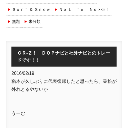
Ｓｕｒｆ ＆ Ｓｎｏｗ
Ｎｏ Ｌｉｆｅ！ Ｎｏ ×××！
無題
未分類
ＣＲ-Ｚ！ ＤＯＰナビと社外ナビとのトレー
ドです！！
2016/02/19
猶本が久しぶりに代表復帰したと思ったら、乗松が
外れとるやないか
うーむ