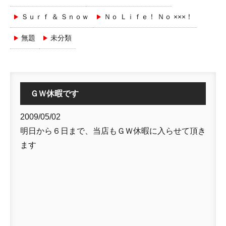
Ｓｕｒｆ ＆ Ｓｎｏｗ
Ｎｏ Ｌｉｆｅ！ Ｎｏ ×××！
無題
未分類
ＧＷ休暇です
2009/05/02
明日から６日まで、当店もＧＷ休暇に入らせて頂き
ます