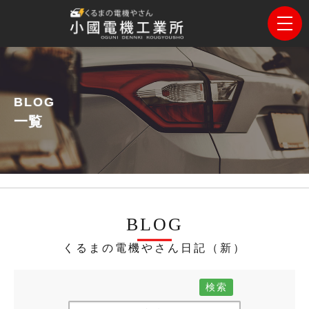
BLOG
一覧
BLOG
くるまの電機やさん日記（新）
検索