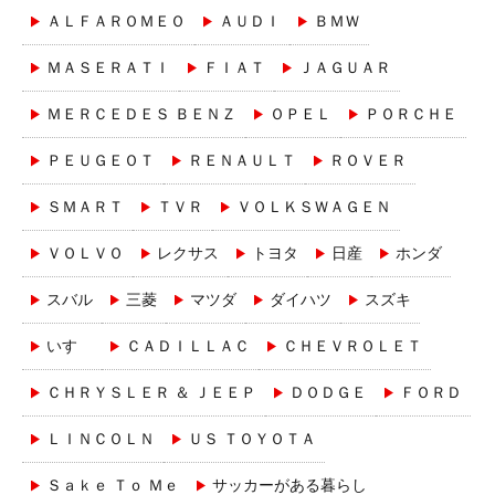
ＡＬＦＡＲＯＭＥＯ
ＡＵＤＩ
ＢＭＷ
ＭＡＳＥＲＡＴＩ
ＦＩＡＴ
ＪＡＧＵＡＲ
ＭＥＲＣＥＤＥＳ ＢＥＮＺ
ＯＰＥＬ
ＰＯＲＣＨＥ
ＰＥＵＧＥＯＴ
ＲＥＮＡＵＬＴ
ＲＯＶＥＲ
ＳＭＡＲＴ
ＴＶＲ
ＶＯＬＫＳＷＡＧＥＮ
ＶＯＬＶＯ
レクサス
トヨタ
日産
ホンダ
スバル
三菱
マツダ
ダイハツ
スズキ
いすゞ
ＣＡＤＩＬＬＡＣ
ＣＨＥＶＲＯＬＥＴ
ＣＨＲＹＳＬＥＲ ＆ ＪＥＥＰ
ＤＯＤＧＥ
ＦＯＲＤ
ＬＩＮＣＯＬＮ
ＵＳ ＴＯＹＯＴＡ
Ｓａｋｅ Ｔｏ Ｍｅ
サッカーがある暮らし