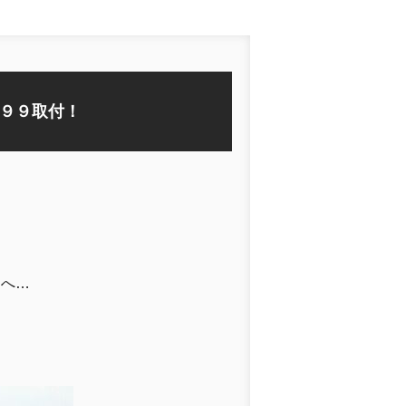
９９取付！
ムへ…