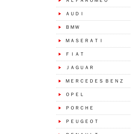
ＡＬＦＡＲＯＭＥＯ
ＡＵＤＩ
ＢＭＷ
ＭＡＳＥＲＡＴＩ
ＦＩＡＴ
ＪＡＧＵＡＲ
ＭＥＲＣＥＤＥＳ ＢＥＮＺ
ＯＰＥＬ
ＰＯＲＣＨＥ
ＰＥＵＧＥＯＴ