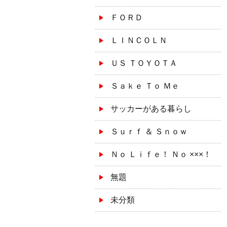
ＦＯＲＤ
ＬＩＮＣＯＬＮ
ＵＳ ＴＯＹＯＴＡ
Ｓａｋｅ Ｔｏ Ｍｅ
サッカーがある暮らし
Ｓｕｒｆ ＆ Ｓｎｏｗ
Ｎｏ Ｌｉｆｅ！ Ｎｏ ×××！
無題
未分類