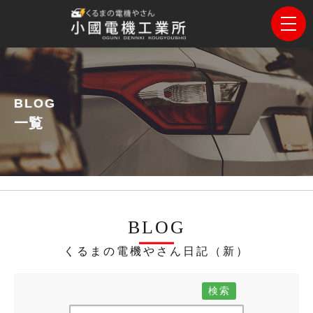
BLOG
一覧
BLOG
くるまの電機やさん日記（新）
検索