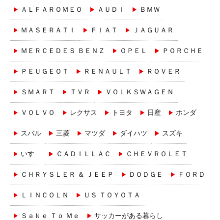
ＡＬＦＡＲＯＭＥＯ
ＡＵＤＩ
ＢＭＷ
ＭＡＳＥＲＡＴＩ
ＦＩＡＴ
ＪＡＧＵＡＲ
ＭＥＲＣＥＤＥＳ ＢＥＮＺ
ＯＰＥＬ
ＰＯＲＣＨＥ
ＰＥＵＧＥＯＴ
ＲＥＮＡＵＬＴ
ＲＯＶＥＲ
ＳＭＡＲＴ
ＴＶＲ
ＶＯＬＫＳＷＡＧＥＮ
ＶＯＬＶＯ
レクサス
トヨタ
日産
ホンダ
スバル
三菱
マツダ
ダイハツ
スズキ
いすゞ
ＣＡＤＩＬＬＡＣ
ＣＨＥＶＲＯＬＥＴ
ＣＨＲＹＳＬＥＲ ＆ ＪＥＥＰ
ＤＯＤＧＥ
ＦＯＲＤ
ＬＩＮＣＯＬＮ
ＵＳ ＴＯＹＯＴＡ
Ｓａｋｅ Ｔｏ Ｍｅ
サッカーがある暮らし