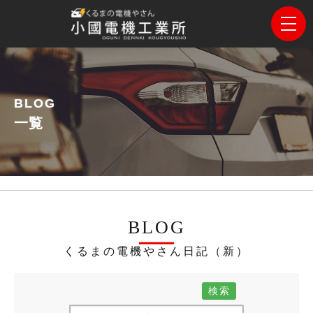
BLOG
一覧
BLOG
くるまの電機やさん日記（新）
検索