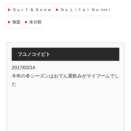
Ｓｕｒｆ ＆ Ｓｎｏｗ
Ｎｏ Ｌｉｆｅ！ Ｎｏ ×××！
無題
未分類
フユノコイビト
2017/03/14
今年の冬シーズンはおでん屋飲みがマイブームでし
た