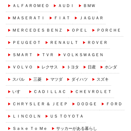
ＡＬＦＡＲＯＭＥＯ
ＡＵＤＩ
ＢＭＷ
ＭＡＳＥＲＡＴＩ
ＦＩＡＴ
ＪＡＧＵＡＲ
ＭＥＲＣＥＤＥＳ ＢＥＮＺ
ＯＰＥＬ
ＰＯＲＣＨＥ
ＰＥＵＧＥＯＴ
ＲＥＮＡＵＬＴ
ＲＯＶＥＲ
ＳＭＡＲＴ
ＴＶＲ
ＶＯＬＫＳＷＡＧＥＮ
ＶＯＬＶＯ
レクサス
トヨタ
日産
ホンダ
スバル
三菱
マツダ
ダイハツ
スズキ
いすゞ
ＣＡＤＩＬＬＡＣ
ＣＨＥＶＲＯＬＥＴ
ＣＨＲＹＳＬＥＲ ＆ ＪＥＥＰ
ＤＯＤＧＥ
ＦＯＲＤ
ＬＩＮＣＯＬＮ
ＵＳ ＴＯＹＯＴＡ
Ｓａｋｅ Ｔｏ Ｍｅ
サッカーがある暮らし