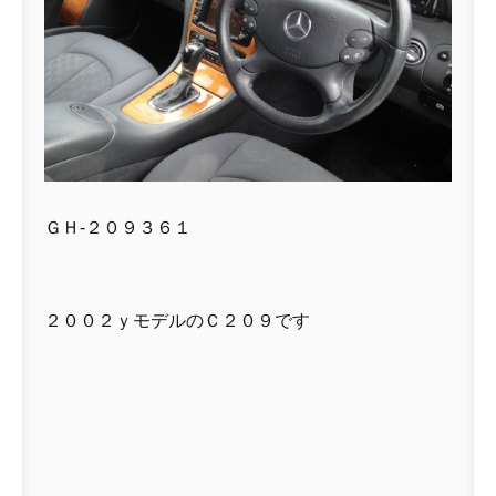
ＧＨ-２０９３６１
２００２ｙモデルのＣ２０９です