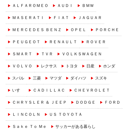
ＡＬＦＡＲＯＭＥＯ
ＡＵＤＩ
ＢＭＷ
ＭＡＳＥＲＡＴＩ
ＦＩＡＴ
ＪＡＧＵＡＲ
ＭＥＲＣＥＤＥＳ ＢＥＮＺ
ＯＰＥＬ
ＰＯＲＣＨＥ
ＰＥＵＧＥＯＴ
ＲＥＮＡＵＬＴ
ＲＯＶＥＲ
ＳＭＡＲＴ
ＴＶＲ
ＶＯＬＫＳＷＡＧＥＮ
ＶＯＬＶＯ
レクサス
トヨタ
日産
ホンダ
スバル
三菱
マツダ
ダイハツ
スズキ
いすゞ
ＣＡＤＩＬＬＡＣ
ＣＨＥＶＲＯＬＥＴ
ＣＨＲＹＳＬＥＲ ＆ ＪＥＥＰ
ＤＯＤＧＥ
ＦＯＲＤ
ＬＩＮＣＯＬＮ
ＵＳ ＴＯＹＯＴＡ
Ｓａｋｅ Ｔｏ Ｍｅ
サッカーがある暮らし