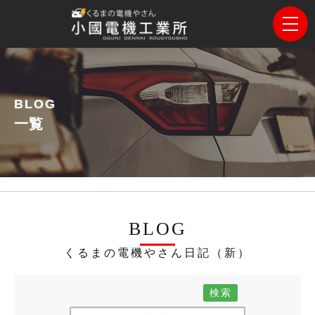
BLOG
一覧
BLOG
くるまの電機やさん日記（新）
検索