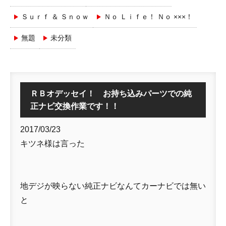
Ｓｕｒｆ ＆ Ｓｎｏｗ
Ｎｏ Ｌｉｆｅ！ Ｎｏ ×××！
無題
未分類
ＲＢオデッセイ！ お持ち込みパーツでの純
正ナビ交換作業です！！
2017/03/23
キツネ様は言った
地デジが映らない純正ナビなんてカーナビでは無い
と