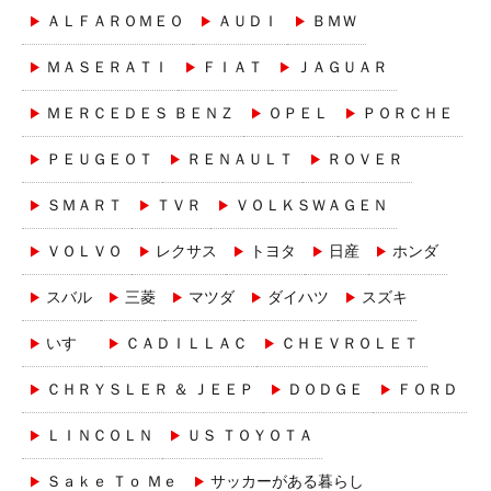
ＡＬＦＡＲＯＭＥＯ
ＡＵＤＩ
ＢＭＷ
ＭＡＳＥＲＡＴＩ
ＦＩＡＴ
ＪＡＧＵＡＲ
ＭＥＲＣＥＤＥＳ ＢＥＮＺ
ＯＰＥＬ
ＰＯＲＣＨＥ
ＰＥＵＧＥＯＴ
ＲＥＮＡＵＬＴ
ＲＯＶＥＲ
ＳＭＡＲＴ
ＴＶＲ
ＶＯＬＫＳＷＡＧＥＮ
ＶＯＬＶＯ
レクサス
トヨタ
日産
ホンダ
スバル
三菱
マツダ
ダイハツ
スズキ
いすゞ
ＣＡＤＩＬＬＡＣ
ＣＨＥＶＲＯＬＥＴ
ＣＨＲＹＳＬＥＲ ＆ ＪＥＥＰ
ＤＯＤＧＥ
ＦＯＲＤ
ＬＩＮＣＯＬＮ
ＵＳ ＴＯＹＯＴＡ
Ｓａｋｅ Ｔｏ Ｍｅ
サッカーがある暮らし