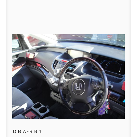
ＤＢＡ-ＲＢ１