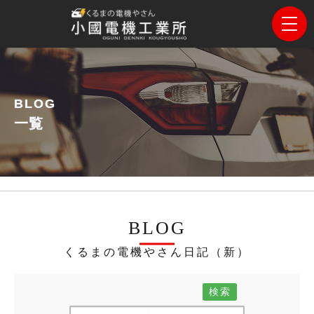
BLOG
一覧
BLOG
くるまの電機やさん日記（新）
検索