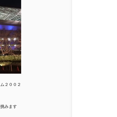
アム２００２
で挑みます