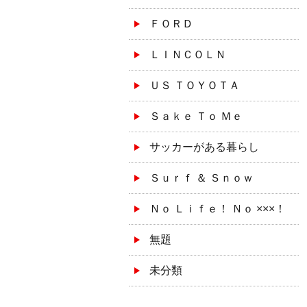
ＦＯＲＤ
ＬＩＮＣＯＬＮ
ＵＳ ＴＯＹＯＴＡ
Ｓａｋｅ Ｔｏ Ｍｅ
サッカーがある暮らし
Ｓｕｒｆ ＆ Ｓｎｏｗ
Ｎｏ Ｌｉｆｅ！ Ｎｏ ×××！
無題
未分類