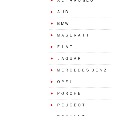
ＡＬＦＡＲＯＭＥＯ
ＡＵＤＩ
ＢＭＷ
ＭＡＳＥＲＡＴＩ
ＦＩＡＴ
ＪＡＧＵＡＲ
ＭＥＲＣＥＤＥＳ ＢＥＮＺ
ＯＰＥＬ
ＰＯＲＣＨＥ
ＰＥＵＧＥＯＴ