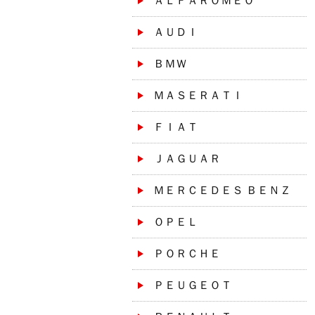
ＡＬＦＡＲＯＭＥＯ
ＡＵＤＩ
ＢＭＷ
ＭＡＳＥＲＡＴＩ
ＦＩＡＴ
ＪＡＧＵＡＲ
ＭＥＲＣＥＤＥＳ ＢＥＮＺ
ＯＰＥＬ
ＰＯＲＣＨＥ
ＰＥＵＧＥＯＴ