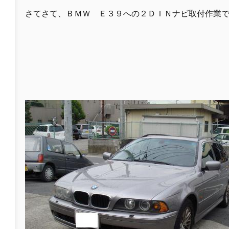
さてさて、ＢＭＷ Ｅ３９への２ＤＩＮナビ取付作業