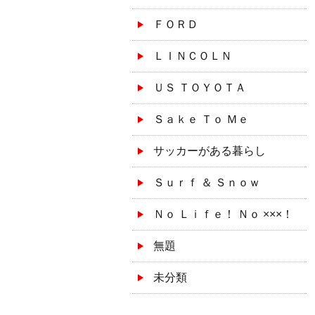
ＦＯＲＤ
ＬＩＮＣＯＬＮ
ＵＳ ＴＯＹＯＴＡ
Ｓａｋｅ Ｔｏ Ｍｅ
サッカーがある暮らし
Ｓｕｒｆ ＆ Ｓｎｏｗ
Ｎｏ Ｌｉｆｅ！ Ｎｏ ×××！
無題
未分類