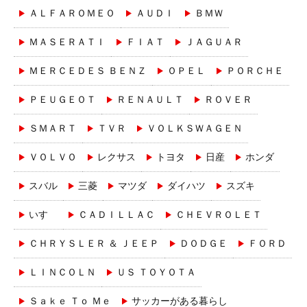
ＡＬＦＡＲＯＭＥＯ
ＡＵＤＩ
ＢＭＷ
ＭＡＳＥＲＡＴＩ
ＦＩＡＴ
ＪＡＧＵＡＲ
ＭＥＲＣＥＤＥＳ ＢＥＮＺ
ＯＰＥＬ
ＰＯＲＣＨＥ
ＰＥＵＧＥＯＴ
ＲＥＮＡＵＬＴ
ＲＯＶＥＲ
ＳＭＡＲＴ
ＴＶＲ
ＶＯＬＫＳＷＡＧＥＮ
ＶＯＬＶＯ
レクサス
トヨタ
日産
ホンダ
スバル
三菱
マツダ
ダイハツ
スズキ
いすゞ
ＣＡＤＩＬＬＡＣ
ＣＨＥＶＲＯＬＥＴ
ＣＨＲＹＳＬＥＲ ＆ ＪＥＥＰ
ＤＯＤＧＥ
ＦＯＲＤ
ＬＩＮＣＯＬＮ
ＵＳ ＴＯＹＯＴＡ
Ｓａｋｅ Ｔｏ Ｍｅ
サッカーがある暮らし