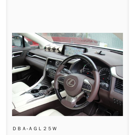
ＤＢＡ-ＡＧＬ２５Ｗ