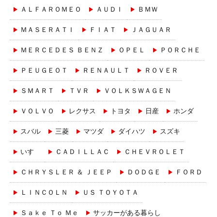
ＡＬＦＡＲＯＭＥＯ
ＡＵＤＩ
ＢＭＷ
ＭＡＳＥＲＡＴＩ
ＦＩＡＴ
ＪＡＧＵＡＲ
ＭＥＲＣＥＤＥＳ ＢＥＮＺ
ＯＰＥＬ
ＰＯＲＣＨＥ
ＰＥＵＧＥＯＴ
ＲＥＮＡＵＬＴ
ＲＯＶＥＲ
ＳＭＡＲＴ
ＴＶＲ
ＶＯＬＫＳＷＡＧＥＮ
ＶＯＬＶＯ
レクサス
トヨタ
日産
ホンダ
スバル
三菱
マツダ
ダイハツ
スズキ
いすゞ
ＣＡＤＩＬＬＡＣ
ＣＨＥＶＲＯＬＥＴ
ＣＨＲＹＳＬＥＲ ＆ ＪＥＥＰ
ＤＯＤＧＥ
ＦＯＲＤ
ＬＩＮＣＯＬＮ
ＵＳ ＴＯＹＯＴＡ
Ｓａｋｅ Ｔｏ Ｍｅ
サッカーがある暮らし