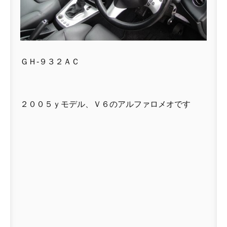
ＧＨ-９３２ＡＣ
２００５ｙモデル、Ｖ６のアルファロメオです