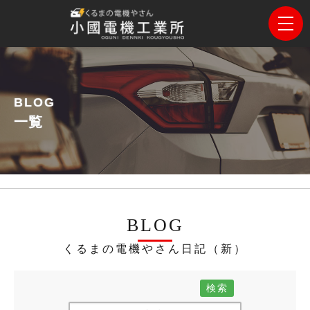
BLOG
一覧
BLOG
くるまの電機やさん日記（新）
検索