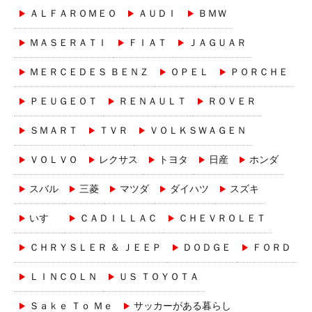
ＡＬＦＡＲＯＭＥＯ
ＡＵＤＩ
ＢＭＷ
ＭＡＳＥＲＡＴＩ
ＦＩＡＴ
ＪＡＧＵＡＲ
ＭＥＲＣＥＤＥＳ ＢＥＮＺ
ＯＰＥＬ
ＰＯＲＣＨＥ
ＰＥＵＧＥＯＴ
ＲＥＮＡＵＬＴ
ＲＯＶＥＲ
ＳＭＡＲＴ
ＴＶＲ
ＶＯＬＫＳＷＡＧＥＮ
ＶＯＬＶＯ
レクサス
トヨタ
日産
ホンダ
スバル
三菱
マツダ
ダイハツ
スズキ
いすゞ
ＣＡＤＩＬＬＡＣ
ＣＨＥＶＲＯＬＥＴ
ＣＨＲＹＳＬＥＲ ＆ ＪＥＥＰ
ＤＯＤＧＥ
ＦＯＲＤ
ＬＩＮＣＯＬＮ
ＵＳ ＴＯＹＯＴＡ
Ｓａｋｅ Ｔｏ Ｍｅ
サッカーがある暮らし