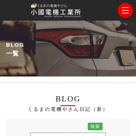
BLOG
一覧
BLOG
くるまの電機やさん日記（新）
検索