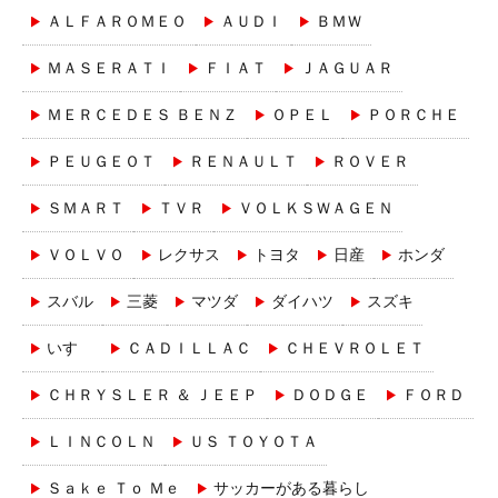
ＡＬＦＡＲＯＭＥＯ
ＡＵＤＩ
ＢＭＷ
ＭＡＳＥＲＡＴＩ
ＦＩＡＴ
ＪＡＧＵＡＲ
ＭＥＲＣＥＤＥＳ ＢＥＮＺ
ＯＰＥＬ
ＰＯＲＣＨＥ
ＰＥＵＧＥＯＴ
ＲＥＮＡＵＬＴ
ＲＯＶＥＲ
ＳＭＡＲＴ
ＴＶＲ
ＶＯＬＫＳＷＡＧＥＮ
ＶＯＬＶＯ
レクサス
トヨタ
日産
ホンダ
スバル
三菱
マツダ
ダイハツ
スズキ
いすゞ
ＣＡＤＩＬＬＡＣ
ＣＨＥＶＲＯＬＥＴ
ＣＨＲＹＳＬＥＲ ＆ ＪＥＥＰ
ＤＯＤＧＥ
ＦＯＲＤ
ＬＩＮＣＯＬＮ
ＵＳ ＴＯＹＯＴＡ
Ｓａｋｅ Ｔｏ Ｍｅ
サッカーがある暮らし