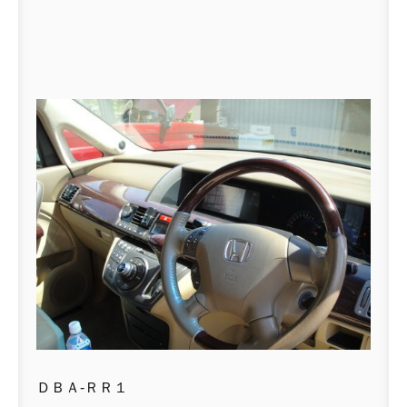
ＤＢＡ-ＲＲ１