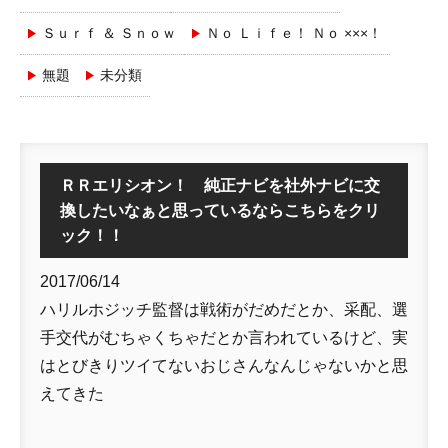
Ｓｕｒｆ ＆ Ｓｎｏｗ
Ｎｏ Ｌｉｆｅ！ Ｎｏ ×××！
無題
未分類
ＲＲエリシオン！ 純正ナビを社外ナビに交
換したいなぁと思っているならこちらをクリ
ック！！
2017/06/14
ハリルホジッチ監督は戦術がだめだとか、采配、選
手交代がむちゃくちゃだとか言われているけど、実
はとびきりツイてないおじさんなんじゃないかと思
えてきた