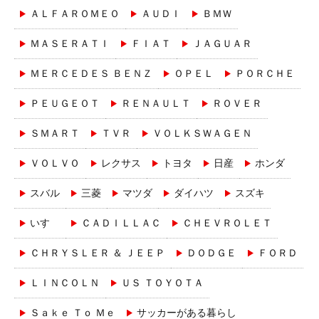
ＡＬＦＡＲＯＭＥＯ
ＡＵＤＩ
ＢＭＷ
ＭＡＳＥＲＡＴＩ
ＦＩＡＴ
ＪＡＧＵＡＲ
ＭＥＲＣＥＤＥＳ ＢＥＮＺ
ＯＰＥＬ
ＰＯＲＣＨＥ
ＰＥＵＧＥＯＴ
ＲＥＮＡＵＬＴ
ＲＯＶＥＲ
ＳＭＡＲＴ
ＴＶＲ
ＶＯＬＫＳＷＡＧＥＮ
ＶＯＬＶＯ
レクサス
トヨタ
日産
ホンダ
スバル
三菱
マツダ
ダイハツ
スズキ
いすゞ
ＣＡＤＩＬＬＡＣ
ＣＨＥＶＲＯＬＥＴ
ＣＨＲＹＳＬＥＲ ＆ ＪＥＥＰ
ＤＯＤＧＥ
ＦＯＲＤ
ＬＩＮＣＯＬＮ
ＵＳ ＴＯＹＯＴＡ
Ｓａｋｅ Ｔｏ Ｍｅ
サッカーがある暮らし