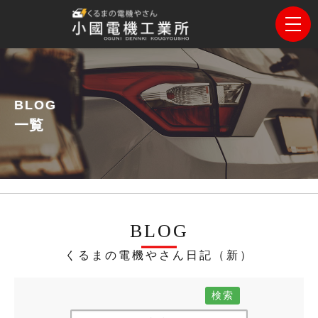
BLOG
一覧
BLOG
くるまの電機やさん日記（新）
検索