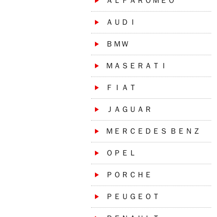
ＡＬＦＡＲＯＭＥＯ
ＡＵＤＩ
ＢＭＷ
ＭＡＳＥＲＡＴＩ
ＦＩＡＴ
ＪＡＧＵＡＲ
ＭＥＲＣＥＤＥＳ ＢＥＮＺ
ＯＰＥＬ
ＰＯＲＣＨＥ
ＰＥＵＧＥＯＴ