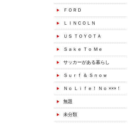
ＦＯＲＤ
ＬＩＮＣＯＬＮ
ＵＳ ＴＯＹＯＴＡ
Ｓａｋｅ Ｔｏ Ｍｅ
サッカーがある暮らし
Ｓｕｒｆ ＆ Ｓｎｏｗ
Ｎｏ Ｌｉｆｅ！ Ｎｏ ×××！
無題
未分類