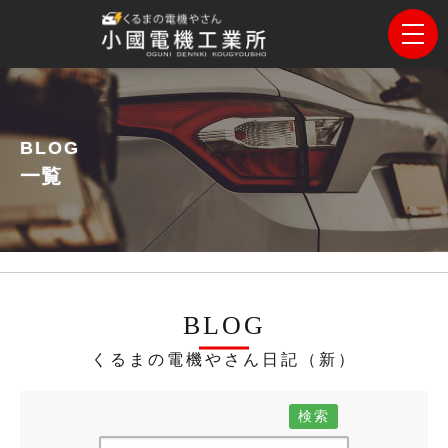
BLOG
一覧
BLOG
くるまの電機やさん日記（新）
検索