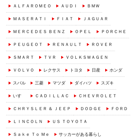
ＡＬＦＡＲＯＭＥＯ
ＡＵＤＩ
ＢＭＷ
ＭＡＳＥＲＡＴＩ
ＦＩＡＴ
ＪＡＧＵＡＲ
ＭＥＲＣＥＤＥＳ ＢＥＮＺ
ＯＰＥＬ
ＰＯＲＣＨＥ
ＰＥＵＧＥＯＴ
ＲＥＮＡＵＬＴ
ＲＯＶＥＲ
ＳＭＡＲＴ
ＴＶＲ
ＶＯＬＫＳＷＡＧＥＮ
ＶＯＬＶＯ
レクサス
トヨタ
日産
ホンダ
スバル
三菱
マツダ
ダイハツ
スズキ
いすゞ
ＣＡＤＩＬＬＡＣ
ＣＨＥＶＲＯＬＥＴ
ＣＨＲＹＳＬＥＲ ＆ ＪＥＥＰ
ＤＯＤＧＥ
ＦＯＲＤ
ＬＩＮＣＯＬＮ
ＵＳ ＴＯＹＯＴＡ
Ｓａｋｅ Ｔｏ Ｍｅ
サッカーがある暮らし