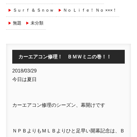
Ｓｕｒｆ ＆ Ｓｎｏｗ
Ｎｏ Ｌｉｆｅ！ Ｎｏ ×××！
無題
未分類
カーエアコン修理！ ＢＭＷミニの巻！！
2018/03/29
今日は夏日
カーエアコン修理のシーズン、幕開けです
ＮＰＢよりもＭＬＢよりひと足早い開幕記念は、Ｂ