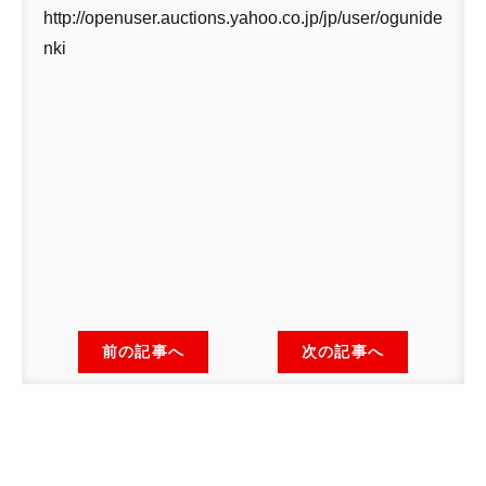
http://openuser.auctions.yahoo.co.jp/jp/user/ogunide
nki
前の記事へ
次の記事へ