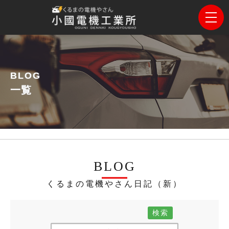
BLOG
一覧
BLOG
くるまの電機やさん日記（新）
検索