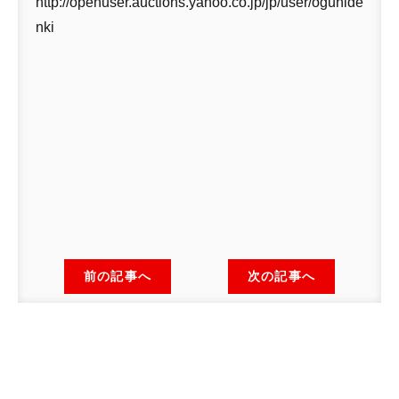
http://openuser.auctions.yahoo.co.jp/jp/user/ogunide
nki
前の記事へ
次の記事へ