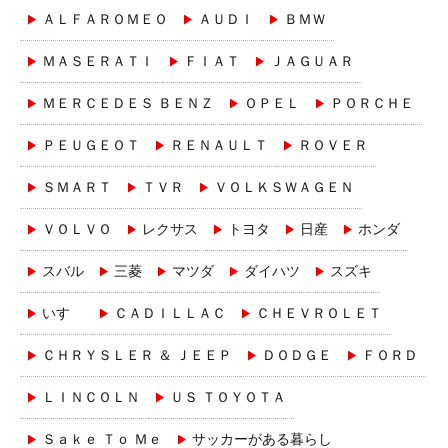
ＡＬＦＡＲＯＭＥＯ
ＡＵＤＩ
ＢＭＷ
ＭＡＳＥＲＡＴＩ
ＦＩＡＴ
ＪＡＧＵＡＲ
ＭＥＲＣＥＤＥＳ ＢＥＮＺ
ＯＰＥＬ
ＰＯＲＣＨＥ
ＰＥＵＧＥＯＴ
ＲＥＮＡＵＬＴ
ＲＯＶＥＲ
ＳＭＡＲＴ
ＴＶＲ
ＶＯＬＫＳＷＡＧＥＮ
ＶＯＬＶＯ
レクサス
トヨタ
日産
ホンダ
スバル
三菱
マツダ
ダイハツ
スズキ
いすゞ
ＣＡＤＩＬＬＡＣ
ＣＨＥＶＲＯＬＥＴ
ＣＨＲＹＳＬＥＲ ＆ ＪＥＥＰ
ＤＯＤＧＥ
ＦＯＲＤ
ＬＩＮＣＯＬＮ
ＵＳ ＴＯＹＯＴＡ
Ｓａｋｅ Ｔｏ Ｍｅ
サッカーがある暮らし