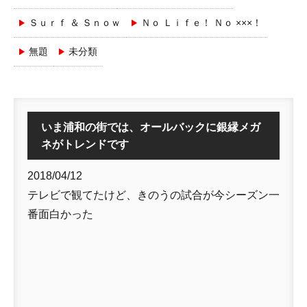
Ｓｕｒｆ ＆ Ｓｎｏｗ
Ｎｏ Ｌｉｆｅ！ Ｎｏ ×××！
無題
未分類
いま浦和の街では、オールバックに銀縁メガ
ネがトレンドです
2018/04/12
テレビで観てたけど、きのうの試合が今シーズン一
番面白かった