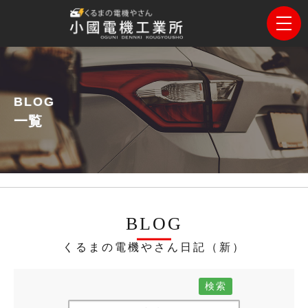
BLOG
一覧
BLOG
くるまの電機やさん日記（新）
検索