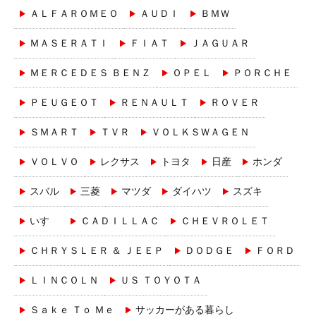
ＡＬＦＡＲＯＭＥＯ
ＡＵＤＩ
ＢＭＷ
ＭＡＳＥＲＡＴＩ
ＦＩＡＴ
ＪＡＧＵＡＲ
ＭＥＲＣＥＤＥＳ ＢＥＮＺ
ＯＰＥＬ
ＰＯＲＣＨＥ
ＰＥＵＧＥＯＴ
ＲＥＮＡＵＬＴ
ＲＯＶＥＲ
ＳＭＡＲＴ
ＴＶＲ
ＶＯＬＫＳＷＡＧＥＮ
ＶＯＬＶＯ
レクサス
トヨタ
日産
ホンダ
スバル
三菱
マツダ
ダイハツ
スズキ
いすゞ
ＣＡＤＩＬＬＡＣ
ＣＨＥＶＲＯＬＥＴ
ＣＨＲＹＳＬＥＲ ＆ ＪＥＥＰ
ＤＯＤＧＥ
ＦＯＲＤ
ＬＩＮＣＯＬＮ
ＵＳ ＴＯＹＯＴＡ
Ｓａｋｅ Ｔｏ Ｍｅ
サッカーがある暮らし