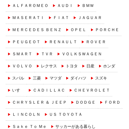
ＡＬＦＡＲＯＭＥＯ
ＡＵＤＩ
ＢＭＷ
ＭＡＳＥＲＡＴＩ
ＦＩＡＴ
ＪＡＧＵＡＲ
ＭＥＲＣＥＤＥＳ ＢＥＮＺ
ＯＰＥＬ
ＰＯＲＣＨＥ
ＰＥＵＧＥＯＴ
ＲＥＮＡＵＬＴ
ＲＯＶＥＲ
ＳＭＡＲＴ
ＴＶＲ
ＶＯＬＫＳＷＡＧＥＮ
ＶＯＬＶＯ
レクサス
トヨタ
日産
ホンダ
スバル
三菱
マツダ
ダイハツ
スズキ
いすゞ
ＣＡＤＩＬＬＡＣ
ＣＨＥＶＲＯＬＥＴ
ＣＨＲＹＳＬＥＲ ＆ ＪＥＥＰ
ＤＯＤＧＥ
ＦＯＲＤ
ＬＩＮＣＯＬＮ
ＵＳ ＴＯＹＯＴＡ
Ｓａｋｅ Ｔｏ Ｍｅ
サッカーがある暮らし