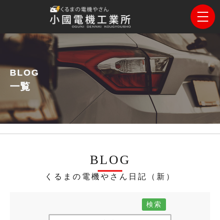
BLOG
一覧
BLOG
くるまの電機やさん日記（新）
検索