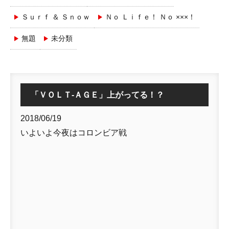
Ｓｕｒｆ ＆ Ｓｎｏｗ
Ｎｏ Ｌｉｆｅ！ Ｎｏ ×××！
無題
未分類
「ＶＯＬＴ-ＡＧＥ」上がってる！？
2018/06/19
いよいよ今夜はコロンビア戦