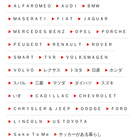
ＡＬＦＡＲＯＭＥＯ
ＡＵＤＩ
ＢＭＷ
ＭＡＳＥＲＡＴＩ
ＦＩＡＴ
ＪＡＧＵＡＲ
ＭＥＲＣＥＤＥＳ ＢＥＮＺ
ＯＰＥＬ
ＰＯＲＣＨＥ
ＰＥＵＧＥＯＴ
ＲＥＮＡＵＬＴ
ＲＯＶＥＲ
ＳＭＡＲＴ
ＴＶＲ
ＶＯＬＫＳＷＡＧＥＮ
ＶＯＬＶＯ
レクサス
トヨタ
日産
ホンダ
スバル
三菱
マツダ
ダイハツ
スズキ
いすゞ
ＣＡＤＩＬＬＡＣ
ＣＨＥＶＲＯＬＥＴ
ＣＨＲＹＳＬＥＲ ＆ ＪＥＥＰ
ＤＯＤＧＥ
ＦＯＲＤ
ＬＩＮＣＯＬＮ
ＵＳ ＴＯＹＯＴＡ
Ｓａｋｅ Ｔｏ Ｍｅ
サッカーがある暮らし