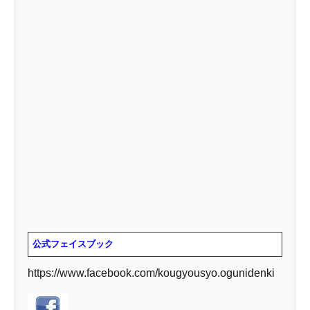
公式フェイスブック
https://www.facebook.com/kougyousyo.ogunidenki