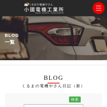
BLOG
一覧
BLOG
くるまの電機やさん日記（新）
検索