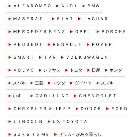
ＡＬＦＡＲＯＭＥＯ
ＡＵＤＩ
ＢＭＷ
ＭＡＳＥＲＡＴＩ
ＦＩＡＴ
ＪＡＧＵＡＲ
ＭＥＲＣＥＤＥＳ ＢＥＮＺ
ＯＰＥＬ
ＰＯＲＣＨＥ
ＰＥＵＧＥＯＴ
ＲＥＮＡＵＬＴ
ＲＯＶＥＲ
ＳＭＡＲＴ
ＴＶＲ
ＶＯＬＫＳＷＡＧＥＮ
ＶＯＬＶＯ
レクサス
トヨタ
日産
ホンダ
スバル
三菱
マツダ
ダイハツ
スズキ
いすゞ
ＣＡＤＩＬＬＡＣ
ＣＨＥＶＲＯＬＥＴ
ＣＨＲＹＳＬＥＲ ＆ ＪＥＥＰ
ＤＯＤＧＥ
ＦＯＲＤ
ＬＩＮＣＯＬＮ
ＵＳ ＴＯＹＯＴＡ
Ｓａｋｅ Ｔｏ Ｍｅ
サッカーがある暮らし