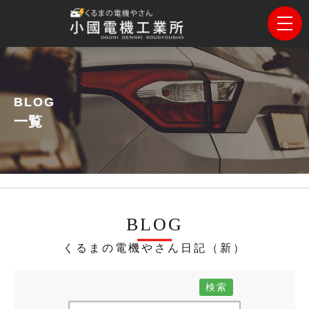
BLOG
一覧
BLOG
くるまの電機やさん日記（新）
検索