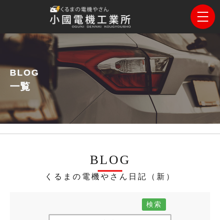
BLOG
一覧
BLOG
くるまの電機やさん日記（新）
検索