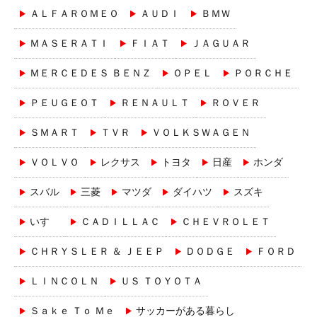
ＡＬＦＡＲＯＭＥＯ
ＡＵＤＩ
ＢＭＷ
ＭＡＳＥＲＡＴＩ
ＦＩＡＴ
ＪＡＧＵＡＲ
ＭＥＲＣＥＤＥＳ ＢＥＮＺ
ＯＰＥＬ
ＰＯＲＣＨＥ
ＰＥＵＧＥＯＴ
ＲＥＮＡＵＬＴ
ＲＯＶＥＲ
ＳＭＡＲＴ
ＴＶＲ
ＶＯＬＫＳＷＡＧＥＮ
ＶＯＬＶＯ
レクサス
トヨタ
日産
ホンダ
スバル
三菱
マツダ
ダイハツ
スズキ
いすゞ
ＣＡＤＩＬＬＡＣ
ＣＨＥＶＲＯＬＥＴ
ＣＨＲＹＳＬＥＲ ＆ ＪＥＥＰ
ＤＯＤＧＥ
ＦＯＲＤ
ＬＩＮＣＯＬＮ
ＵＳ ＴＯＹＯＴＡ
Ｓａｋｅ Ｔｏ Ｍｅ
サッカーがある暮らし