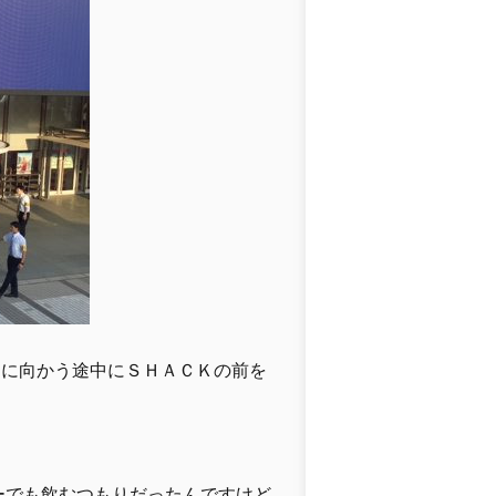
こに向かう途中にＳＨＡＣＫの前を
う
ーでも飲むつもりだったんですけど