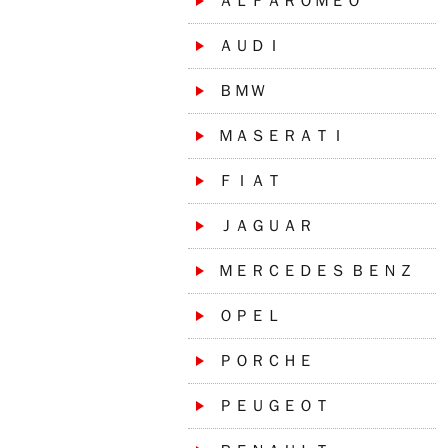
ＡＬＦＡＲＯＭＥＯ
ＡＵＤＩ
ＢＭＷ
ＭＡＳＥＲＡＴＩ
ＦＩＡＴ
ＪＡＧＵＡＲ
ＭＥＲＣＥＤＥＳ ＢＥＮＺ
ＯＰＥＬ
ＰＯＲＣＨＥ
ＰＥＵＧＥＯＴ