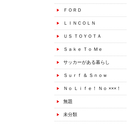
ＦＯＲＤ
ＬＩＮＣＯＬＮ
ＵＳ ＴＯＹＯＴＡ
Ｓａｋｅ Ｔｏ Ｍｅ
サッカーがある暮らし
Ｓｕｒｆ ＆ Ｓｎｏｗ
Ｎｏ Ｌｉｆｅ！ Ｎｏ ×××！
無題
未分類