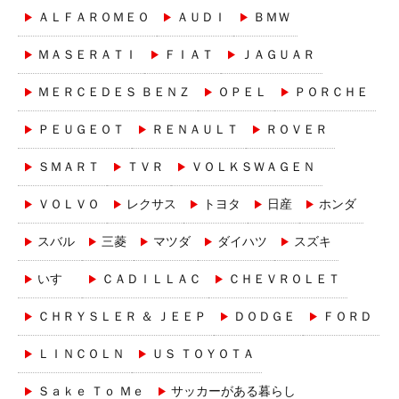
ＡＬＦＡＲＯＭＥＯ
ＡＵＤＩ
ＢＭＷ
ＭＡＳＥＲＡＴＩ
ＦＩＡＴ
ＪＡＧＵＡＲ
ＭＥＲＣＥＤＥＳ ＢＥＮＺ
ＯＰＥＬ
ＰＯＲＣＨＥ
ＰＥＵＧＥＯＴ
ＲＥＮＡＵＬＴ
ＲＯＶＥＲ
ＳＭＡＲＴ
ＴＶＲ
ＶＯＬＫＳＷＡＧＥＮ
ＶＯＬＶＯ
レクサス
トヨタ
日産
ホンダ
スバル
三菱
マツダ
ダイハツ
スズキ
いすゞ
ＣＡＤＩＬＬＡＣ
ＣＨＥＶＲＯＬＥＴ
ＣＨＲＹＳＬＥＲ ＆ ＪＥＥＰ
ＤＯＤＧＥ
ＦＯＲＤ
ＬＩＮＣＯＬＮ
ＵＳ ＴＯＹＯＴＡ
Ｓａｋｅ Ｔｏ Ｍｅ
サッカーがある暮らし