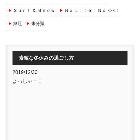
Ｓｕｒｆ ＆ Ｓｎｏｗ
Ｎｏ Ｌｉｆｅ！ Ｎｏ ×××！
無題
未分類
素敵な冬休みの過ごし方
2019/12/30
よっしゃー！