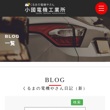
BLOG
一覧
BLOG
くるまの電機やさん日記（新）
検索