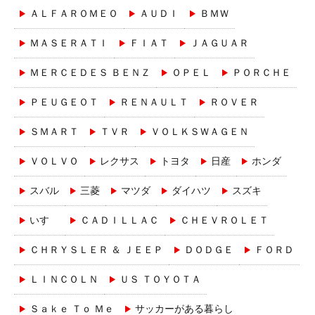
ＡＬＦＡＲＯＭＥＯ
ＡＵＤＩ
ＢＭＷ
ＭＡＳＥＲＡＴＩ
ＦＩＡＴ
ＪＡＧＵＡＲ
ＭＥＲＣＥＤＥＳ ＢＥＮＺ
ＯＰＥＬ
ＰＯＲＣＨＥ
ＰＥＵＧＥＯＴ
ＲＥＮＡＵＬＴ
ＲＯＶＥＲ
ＳＭＡＲＴ
ＴＶＲ
ＶＯＬＫＳＷＡＧＥＮ
ＶＯＬＶＯ
レクサス
トヨタ
日産
ホンダ
スバル
三菱
マツダ
ダイハツ
スズキ
いすゞ
ＣＡＤＩＬＬＡＣ
ＣＨＥＶＲＯＬＥＴ
ＣＨＲＹＳＬＥＲ ＆ ＪＥＥＰ
ＤＯＤＧＥ
ＦＯＲＤ
ＬＩＮＣＯＬＮ
ＵＳ ＴＯＹＯＴＡ
Ｓａｋｅ Ｔｏ Ｍｅ
サッカーがある暮らし