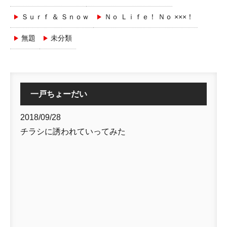
Ｓｕｒｆ ＆ Ｓｎｏｗ
Ｎｏ Ｌｉｆｅ！ Ｎｏ ×××！
無題
未分類
一戸ちょーだい
2018/09/28
チラシに誘われていってみた