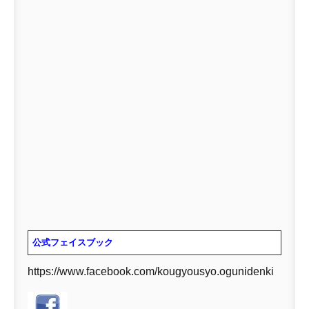
公式フェイスブック
https://www.facebook.com/kougyousyo.ogunidenki