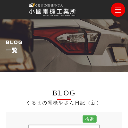
BLOG
一覧
BLOG
くるまの電機やさん日記（新）
検索