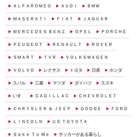
ＡＬＦＡＲＯＭＥＯ
ＡＵＤＩ
ＢＭＷ
ＭＡＳＥＲＡＴＩ
ＦＩＡＴ
ＪＡＧＵＡＲ
ＭＥＲＣＥＤＥＳ ＢＥＮＺ
ＯＰＥＬ
ＰＯＲＣＨＥ
ＰＥＵＧＥＯＴ
ＲＥＮＡＵＬＴ
ＲＯＶＥＲ
ＳＭＡＲＴ
ＴＶＲ
ＶＯＬＫＳＷＡＧＥＮ
ＶＯＬＶＯ
レクサス
トヨタ
日産
ホンダ
スバル
三菱
マツダ
ダイハツ
スズキ
いすゞ
ＣＡＤＩＬＬＡＣ
ＣＨＥＶＲＯＬＥＴ
ＣＨＲＹＳＬＥＲ ＆ ＪＥＥＰ
ＤＯＤＧＥ
ＦＯＲＤ
ＬＩＮＣＯＬＮ
ＵＳ ＴＯＹＯＴＡ
Ｓａｋｅ Ｔｏ Ｍｅ
サッカーがある暮らし