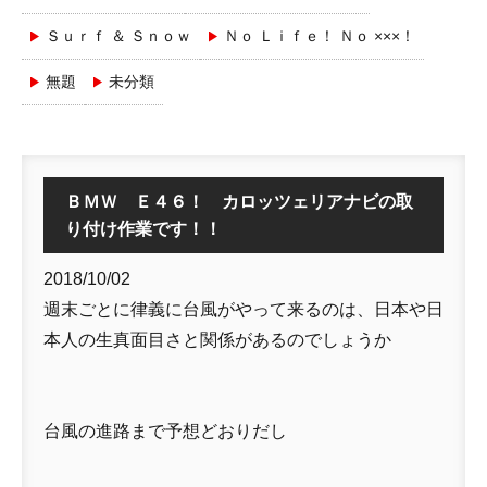
Ｓｕｒｆ ＆ Ｓｎｏｗ
Ｎｏ Ｌｉｆｅ！ Ｎｏ ×××！
無題
未分類
ＢＭＷ Ｅ４６！ カロッツェリアナビの取
り付け作業です！！
2018/10/02
週末ごとに律義に台風がやって来るのは、日本や日
本人の生真面目さと関係があるのでしょうか
台風の進路まで予想どおりだし