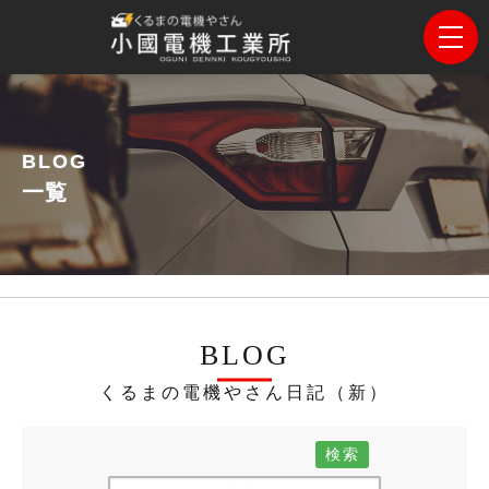
BLOG
一覧
BLOG
くるまの電機やさん日記（新）
検索