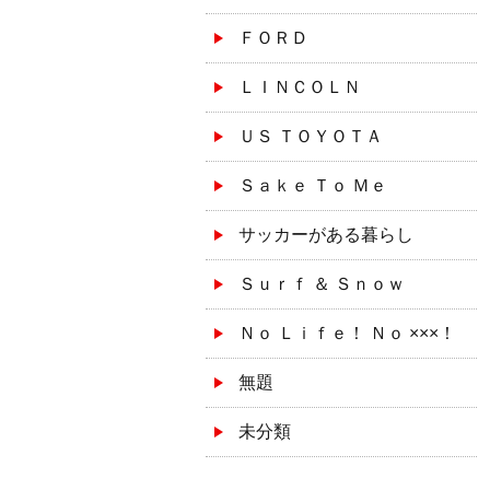
ＦＯＲＤ
ＬＩＮＣＯＬＮ
ＵＳ ＴＯＹＯＴＡ
Ｓａｋｅ Ｔｏ Ｍｅ
サッカーがある暮らし
Ｓｕｒｆ ＆ Ｓｎｏｗ
Ｎｏ Ｌｉｆｅ！ Ｎｏ ×××！
無題
未分類