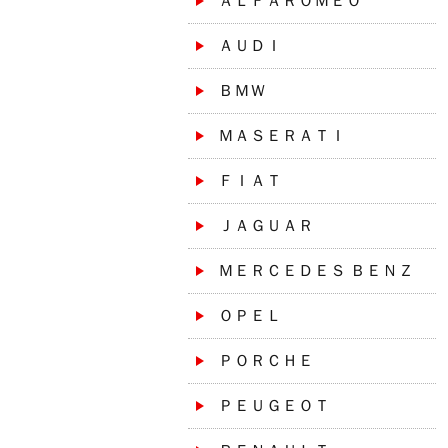
ＡＬＦＡＲＯＭＥＯ
ＡＵＤＩ
ＢＭＷ
ＭＡＳＥＲＡＴＩ
ＦＩＡＴ
ＪＡＧＵＡＲ
ＭＥＲＣＥＤＥＳ ＢＥＮＺ
ＯＰＥＬ
ＰＯＲＣＨＥ
ＰＥＵＧＥＯＴ