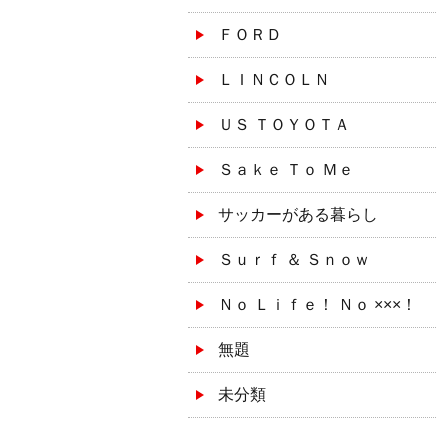
ＦＯＲＤ
ＬＩＮＣＯＬＮ
ＵＳ ＴＯＹＯＴＡ
Ｓａｋｅ Ｔｏ Ｍｅ
サッカーがある暮らし
Ｓｕｒｆ ＆ Ｓｎｏｗ
Ｎｏ Ｌｉｆｅ！ Ｎｏ ×××！
無題
未分類