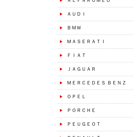
ＡＬＦＡＲＯＭＥＯ
ＡＵＤＩ
ＢＭＷ
ＭＡＳＥＲＡＴＩ
ＦＩＡＴ
ＪＡＧＵＡＲ
ＭＥＲＣＥＤＥＳ ＢＥＮＺ
ＯＰＥＬ
ＰＯＲＣＨＥ
ＰＥＵＧＥＯＴ