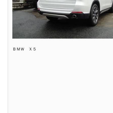
ＢＭＷ Ｘ５