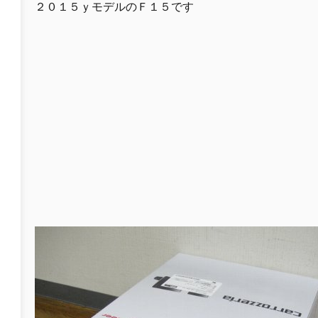
２０１５ｙモデルのＦ１５です