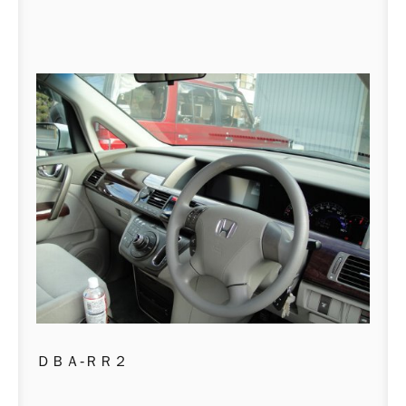
ＤＢＡ-ＲＲ２