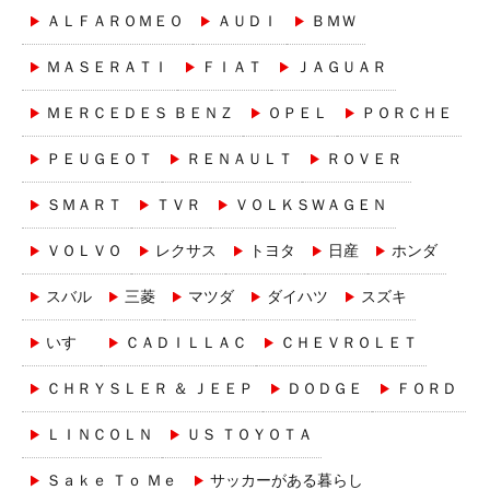
ＡＬＦＡＲＯＭＥＯ
ＡＵＤＩ
ＢＭＷ
ＭＡＳＥＲＡＴＩ
ＦＩＡＴ
ＪＡＧＵＡＲ
ＭＥＲＣＥＤＥＳ ＢＥＮＺ
ＯＰＥＬ
ＰＯＲＣＨＥ
ＰＥＵＧＥＯＴ
ＲＥＮＡＵＬＴ
ＲＯＶＥＲ
ＳＭＡＲＴ
ＴＶＲ
ＶＯＬＫＳＷＡＧＥＮ
ＶＯＬＶＯ
レクサス
トヨタ
日産
ホンダ
スバル
三菱
マツダ
ダイハツ
スズキ
いすゞ
ＣＡＤＩＬＬＡＣ
ＣＨＥＶＲＯＬＥＴ
ＣＨＲＹＳＬＥＲ ＆ ＪＥＥＰ
ＤＯＤＧＥ
ＦＯＲＤ
ＬＩＮＣＯＬＮ
ＵＳ ＴＯＹＯＴＡ
Ｓａｋｅ Ｔｏ Ｍｅ
サッカーがある暮らし