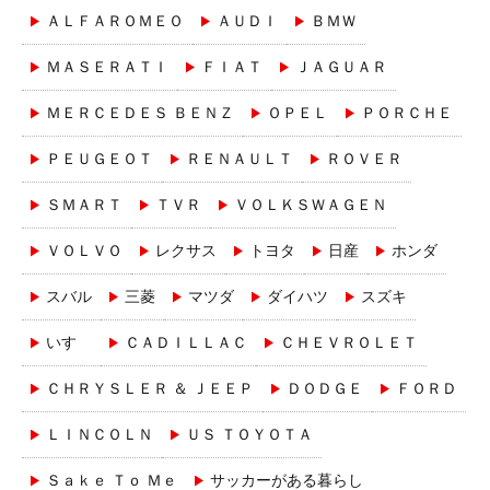
ＡＬＦＡＲＯＭＥＯ
ＡＵＤＩ
ＢＭＷ
ＭＡＳＥＲＡＴＩ
ＦＩＡＴ
ＪＡＧＵＡＲ
ＭＥＲＣＥＤＥＳ ＢＥＮＺ
ＯＰＥＬ
ＰＯＲＣＨＥ
ＰＥＵＧＥＯＴ
ＲＥＮＡＵＬＴ
ＲＯＶＥＲ
ＳＭＡＲＴ
ＴＶＲ
ＶＯＬＫＳＷＡＧＥＮ
ＶＯＬＶＯ
レクサス
トヨタ
日産
ホンダ
スバル
三菱
マツダ
ダイハツ
スズキ
いすゞ
ＣＡＤＩＬＬＡＣ
ＣＨＥＶＲＯＬＥＴ
ＣＨＲＹＳＬＥＲ ＆ ＪＥＥＰ
ＤＯＤＧＥ
ＦＯＲＤ
ＬＩＮＣＯＬＮ
ＵＳ ＴＯＹＯＴＡ
Ｓａｋｅ Ｔｏ Ｍｅ
サッカーがある暮らし