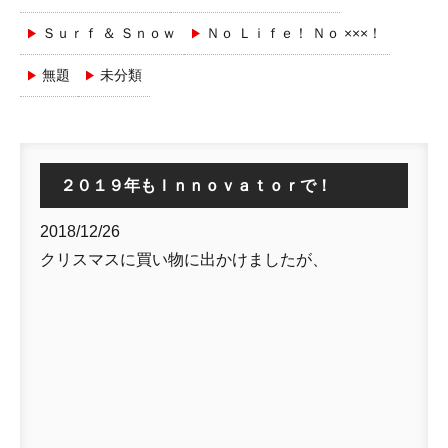
Ｓｕｒｆ ＆ Ｓｎｏｗ
Ｎｏ Ｌｉｆｅ！ Ｎｏ ×××！
無題
未分類
２０１９年もＩｎｎｏｖａｔｏｒで！
2018/12/26
クリスマスに買い物に出かけましたが、