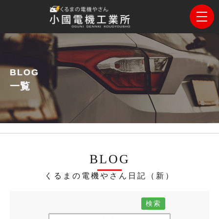
BLOG
一覧
BLOG
くるまの電機やさん日記（新）
検索