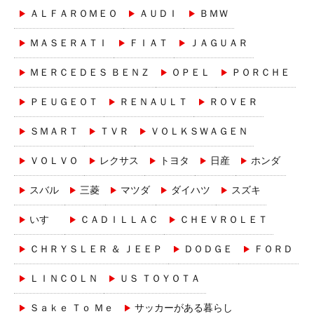
ＡＬＦＡＲＯＭＥＯ
ＡＵＤＩ
ＢＭＷ
ＭＡＳＥＲＡＴＩ
ＦＩＡＴ
ＪＡＧＵＡＲ
ＭＥＲＣＥＤＥＳ ＢＥＮＺ
ＯＰＥＬ
ＰＯＲＣＨＥ
ＰＥＵＧＥＯＴ
ＲＥＮＡＵＬＴ
ＲＯＶＥＲ
ＳＭＡＲＴ
ＴＶＲ
ＶＯＬＫＳＷＡＧＥＮ
ＶＯＬＶＯ
レクサス
トヨタ
日産
ホンダ
スバル
三菱
マツダ
ダイハツ
スズキ
いすゞ
ＣＡＤＩＬＬＡＣ
ＣＨＥＶＲＯＬＥＴ
ＣＨＲＹＳＬＥＲ ＆ ＪＥＥＰ
ＤＯＤＧＥ
ＦＯＲＤ
ＬＩＮＣＯＬＮ
ＵＳ ＴＯＹＯＴＡ
Ｓａｋｅ Ｔｏ Ｍｅ
サッカーがある暮らし