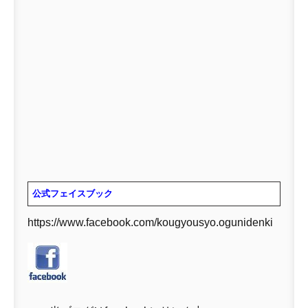
公式フェイスブック
https://www.facebook.com/kougyousyo.ogunidenki