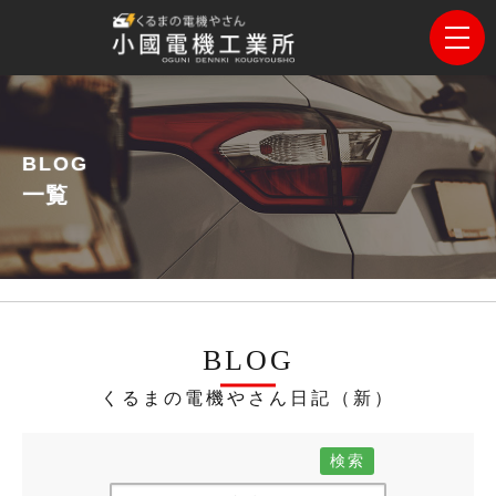
BLOG
一覧
BLOG
くるまの電機やさん日記（新）
検索