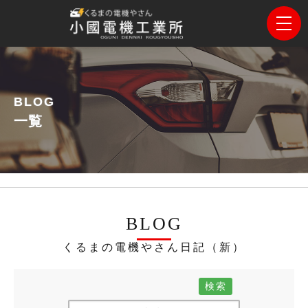
BLOG
一覧
BLOG
くるまの電機やさん日記（新）
検索