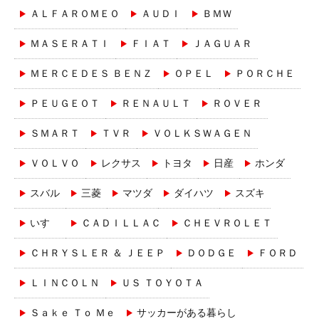
ＡＬＦＡＲＯＭＥＯ
ＡＵＤＩ
ＢＭＷ
ＭＡＳＥＲＡＴＩ
ＦＩＡＴ
ＪＡＧＵＡＲ
ＭＥＲＣＥＤＥＳ ＢＥＮＺ
ＯＰＥＬ
ＰＯＲＣＨＥ
ＰＥＵＧＥＯＴ
ＲＥＮＡＵＬＴ
ＲＯＶＥＲ
ＳＭＡＲＴ
ＴＶＲ
ＶＯＬＫＳＷＡＧＥＮ
ＶＯＬＶＯ
レクサス
トヨタ
日産
ホンダ
スバル
三菱
マツダ
ダイハツ
スズキ
いすゞ
ＣＡＤＩＬＬＡＣ
ＣＨＥＶＲＯＬＥＴ
ＣＨＲＹＳＬＥＲ ＆ ＪＥＥＰ
ＤＯＤＧＥ
ＦＯＲＤ
ＬＩＮＣＯＬＮ
ＵＳ ＴＯＹＯＴＡ
Ｓａｋｅ Ｔｏ Ｍｅ
サッカーがある暮らし