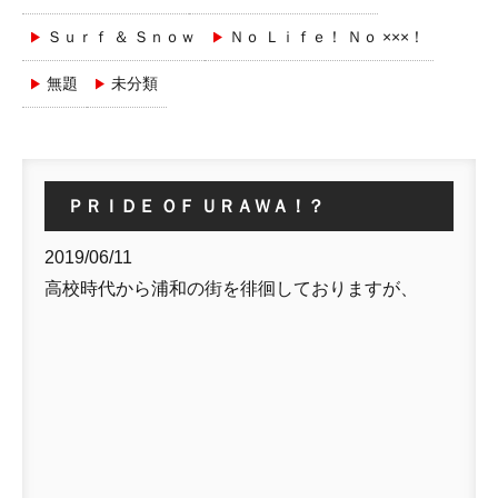
Ｓｕｒｆ ＆ Ｓｎｏｗ
Ｎｏ Ｌｉｆｅ！ Ｎｏ ×××！
無題
未分類
ＰＲＩＤＥ ＯＦ ＵＲＡＷＡ！？
2019/06/11
高校時代から浦和の街を徘徊しておりますが、