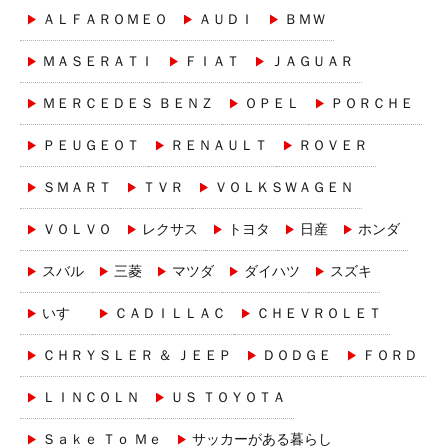
ＡＬＦＡＲＯＭＥＯ
ＡＵＤＩ
ＢＭＷ
ＭＡＳＥＲＡＴＩ
ＦＩＡＴ
ＪＡＧＵＡＲ
ＭＥＲＣＥＤＥＳ ＢＥＮＺ
ＯＰＥＬ
ＰＯＲＣＨＥ
ＰＥＵＧＥＯＴ
ＲＥＮＡＵＬＴ
ＲＯＶＥＲ
ＳＭＡＲＴ
ＴＶＲ
ＶＯＬＫＳＷＡＧＥＮ
ＶＯＬＶＯ
レクサス
トヨタ
日産
ホンダ
スバル
三菱
マツダ
ダイハツ
スズキ
いすゞ
ＣＡＤＩＬＬＡＣ
ＣＨＥＶＲＯＬＥＴ
ＣＨＲＹＳＬＥＲ ＆ ＪＥＥＰ
ＤＯＤＧＥ
ＦＯＲＤ
ＬＩＮＣＯＬＮ
ＵＳ ＴＯＹＯＴＡ
Ｓａｋｅ Ｔｏ Ｍｅ
サッカーがある暮らし