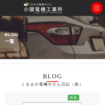
BLOG
一覧
BLOG
くるまの電機やさん日記（新）
検索