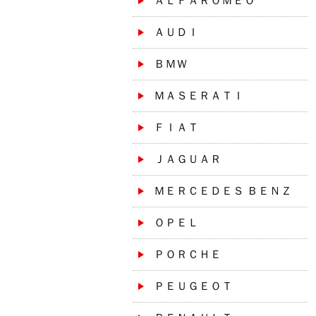
ＡＬＦＡＲＯＭＥＯ
ＡＵＤＩ
ＢＭＷ
ＭＡＳＥＲＡＴＩ
ＦＩＡＴ
ＪＡＧＵＡＲ
ＭＥＲＣＥＤＥＳ ＢＥＮＺ
ＯＰＥＬ
ＰＯＲＣＨＥ
ＰＥＵＧＥＯＴ