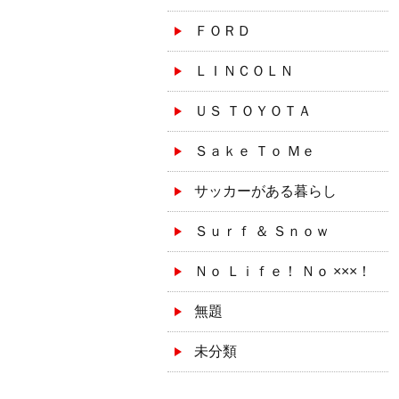
ＦＯＲＤ
ＬＩＮＣＯＬＮ
ＵＳ ＴＯＹＯＴＡ
Ｓａｋｅ Ｔｏ Ｍｅ
サッカーがある暮らし
Ｓｕｒｆ ＆ Ｓｎｏｗ
Ｎｏ Ｌｉｆｅ！ Ｎｏ ×××！
無題
未分類