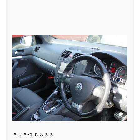
ＡＢＡ-１ＫＡＸＸ