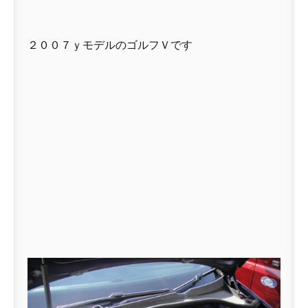
２００７ｙモデルのゴルフＶです