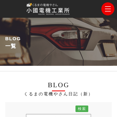
BLOG
一覧
BLOG
くるまの電機やさん日記（新）
検索