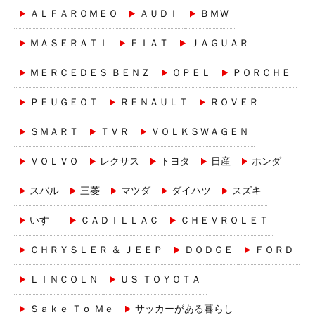
ＡＬＦＡＲＯＭＥＯ
ＡＵＤＩ
ＢＭＷ
ＭＡＳＥＲＡＴＩ
ＦＩＡＴ
ＪＡＧＵＡＲ
ＭＥＲＣＥＤＥＳ ＢＥＮＺ
ＯＰＥＬ
ＰＯＲＣＨＥ
ＰＥＵＧＥＯＴ
ＲＥＮＡＵＬＴ
ＲＯＶＥＲ
ＳＭＡＲＴ
ＴＶＲ
ＶＯＬＫＳＷＡＧＥＮ
ＶＯＬＶＯ
レクサス
トヨタ
日産
ホンダ
スバル
三菱
マツダ
ダイハツ
スズキ
いすゞ
ＣＡＤＩＬＬＡＣ
ＣＨＥＶＲＯＬＥＴ
ＣＨＲＹＳＬＥＲ ＆ ＪＥＥＰ
ＤＯＤＧＥ
ＦＯＲＤ
ＬＩＮＣＯＬＮ
ＵＳ ＴＯＹＯＴＡ
Ｓａｋｅ Ｔｏ Ｍｅ
サッカーがある暮らし