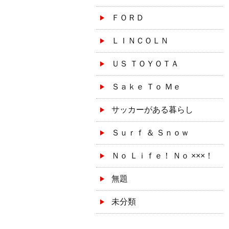
ＦＯＲＤ
ＬＩＮＣＯＬＮ
ＵＳ ＴＯＹＯＴＡ
Ｓａｋｅ Ｔｏ Ｍｅ
サッカーがある暮らし
Ｓｕｒｆ ＆ Ｓｎｏｗ
Ｎｏ Ｌｉｆｅ！ Ｎｏ ×××！
無題
未分類