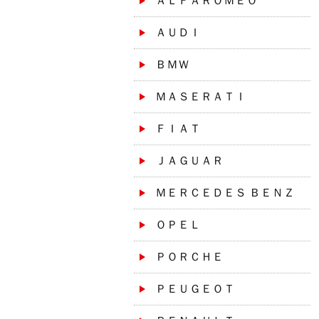
ＡＬＦＡＲＯＭＥＯ
ＡＵＤＩ
ＢＭＷ
ＭＡＳＥＲＡＴＩ
ＦＩＡＴ
ＪＡＧＵＡＲ
ＭＥＲＣＥＤＥＳ ＢＥＮＺ
ＯＰＥＬ
ＰＯＲＣＨＥ
ＰＥＵＧＥＯＴ