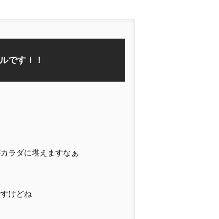
ルです！！
がカラダに堪えますなぁ
ですけどね