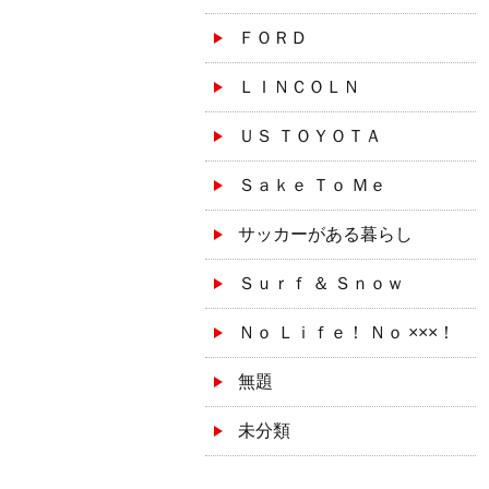
ＦＯＲＤ
ＬＩＮＣＯＬＮ
ＵＳ ＴＯＹＯＴＡ
Ｓａｋｅ Ｔｏ Ｍｅ
サッカーがある暮らし
Ｓｕｒｆ ＆ Ｓｎｏｗ
Ｎｏ Ｌｉｆｅ！ Ｎｏ ×××！
無題
未分類