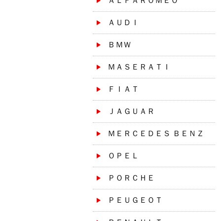
ＡＬＦＡＲＯＭＥＯ
ＡＵＤＩ
ＢＭＷ
ＭＡＳＥＲＡＴＩ
ＦＩＡＴ
ＪＡＧＵＡＲ
ＭＥＲＣＥＤＥＳ ＢＥＮＺ
ＯＰＥＬ
ＰＯＲＣＨＥ
ＰＥＵＧＥＯＴ