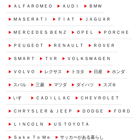
ＡＬＦＡＲＯＭＥＯ
ＡＵＤＩ
ＢＭＷ
ＭＡＳＥＲＡＴＩ
ＦＩＡＴ
ＪＡＧＵＡＲ
ＭＥＲＣＥＤＥＳ ＢＥＮＺ
ＯＰＥＬ
ＰＯＲＣＨＥ
ＰＥＵＧＥＯＴ
ＲＥＮＡＵＬＴ
ＲＯＶＥＲ
ＳＭＡＲＴ
ＴＶＲ
ＶＯＬＫＳＷＡＧＥＮ
ＶＯＬＶＯ
レクサス
トヨタ
日産
ホンダ
スバル
三菱
マツダ
ダイハツ
スズキ
いすゞ
ＣＡＤＩＬＬＡＣ
ＣＨＥＶＲＯＬＥＴ
ＣＨＲＹＳＬＥＲ ＆ ＪＥＥＰ
ＤＯＤＧＥ
ＦＯＲＤ
ＬＩＮＣＯＬＮ
ＵＳ ＴＯＹＯＴＡ
Ｓａｋｅ Ｔｏ Ｍｅ
サッカーがある暮らし