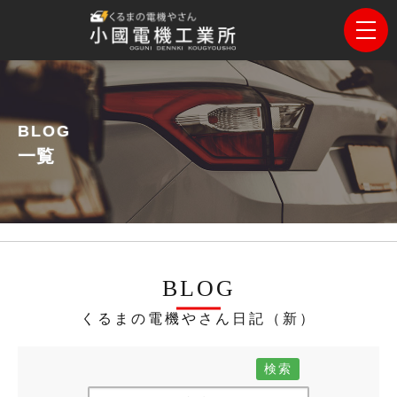
BLOG
一覧
BLOG
くるまの電機やさん日記（新）
検索