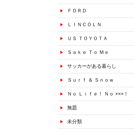
ＦＯＲＤ
ＬＩＮＣＯＬＮ
ＵＳ ＴＯＹＯＴＡ
Ｓａｋｅ Ｔｏ Ｍｅ
サッカーがある暮らし
Ｓｕｒｆ ＆ Ｓｎｏｗ
Ｎｏ Ｌｉｆｅ！ Ｎｏ ×××！
無題
未分類