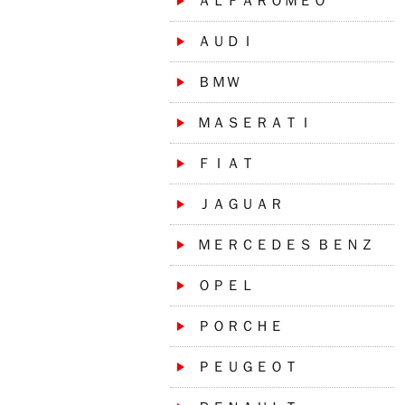
ＡＬＦＡＲＯＭＥＯ
ＡＵＤＩ
ＢＭＷ
ＭＡＳＥＲＡＴＩ
ＦＩＡＴ
ＪＡＧＵＡＲ
ＭＥＲＣＥＤＥＳ ＢＥＮＺ
ＯＰＥＬ
ＰＯＲＣＨＥ
ＰＥＵＧＥＯＴ