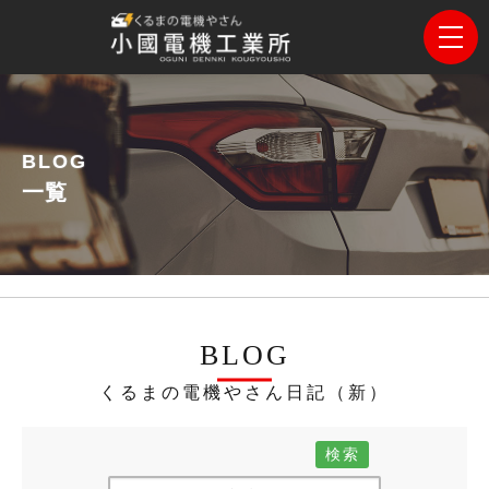
BLOG
一覧
BLOG
くるまの電機やさん日記（新）
検索