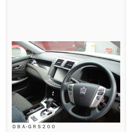
ＤＢＡ-ＧＲＳ２００