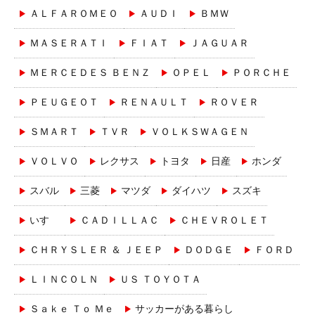
ＡＬＦＡＲＯＭＥＯ
ＡＵＤＩ
ＢＭＷ
ＭＡＳＥＲＡＴＩ
ＦＩＡＴ
ＪＡＧＵＡＲ
ＭＥＲＣＥＤＥＳ ＢＥＮＺ
ＯＰＥＬ
ＰＯＲＣＨＥ
ＰＥＵＧＥＯＴ
ＲＥＮＡＵＬＴ
ＲＯＶＥＲ
ＳＭＡＲＴ
ＴＶＲ
ＶＯＬＫＳＷＡＧＥＮ
ＶＯＬＶＯ
レクサス
トヨタ
日産
ホンダ
スバル
三菱
マツダ
ダイハツ
スズキ
いすゞ
ＣＡＤＩＬＬＡＣ
ＣＨＥＶＲＯＬＥＴ
ＣＨＲＹＳＬＥＲ ＆ ＪＥＥＰ
ＤＯＤＧＥ
ＦＯＲＤ
ＬＩＮＣＯＬＮ
ＵＳ ＴＯＹＯＴＡ
Ｓａｋｅ Ｔｏ Ｍｅ
サッカーがある暮らし