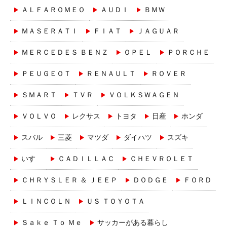
ＡＬＦＡＲＯＭＥＯ
ＡＵＤＩ
ＢＭＷ
ＭＡＳＥＲＡＴＩ
ＦＩＡＴ
ＪＡＧＵＡＲ
ＭＥＲＣＥＤＥＳ ＢＥＮＺ
ＯＰＥＬ
ＰＯＲＣＨＥ
ＰＥＵＧＥＯＴ
ＲＥＮＡＵＬＴ
ＲＯＶＥＲ
ＳＭＡＲＴ
ＴＶＲ
ＶＯＬＫＳＷＡＧＥＮ
ＶＯＬＶＯ
レクサス
トヨタ
日産
ホンダ
スバル
三菱
マツダ
ダイハツ
スズキ
いすゞ
ＣＡＤＩＬＬＡＣ
ＣＨＥＶＲＯＬＥＴ
ＣＨＲＹＳＬＥＲ ＆ ＪＥＥＰ
ＤＯＤＧＥ
ＦＯＲＤ
ＬＩＮＣＯＬＮ
ＵＳ ＴＯＹＯＴＡ
Ｓａｋｅ Ｔｏ Ｍｅ
サッカーがある暮らし