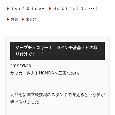
Ｓｕｒｆ ＆ Ｓｎｏｗ
Ｎｏ Ｌｉｆｅ！ Ｎｏ ×××！
無題
未分類
ジープチェロキー！ ９インチ液晶ナビの取
り付けです！！
2019/09/26
サッカーさえもHONDA＞三菱なのね
元旦を新国立競技場のスタンドで迎えるという夢が
砕け散りました