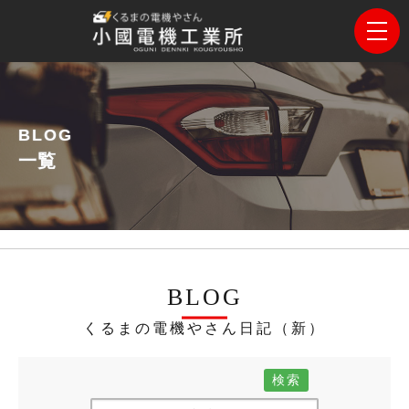
BLOG
一覧
BLOG
くるまの電機やさん日記（新）
検索