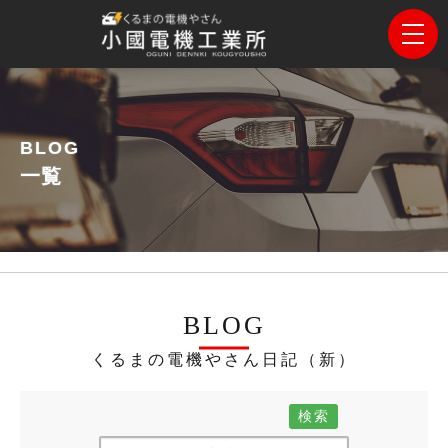
BLOG
一覧
BLOG
くるまの電機やさん日記（新）
検索