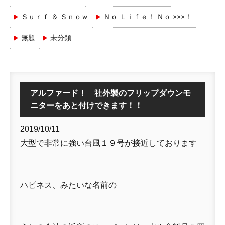
Ｓｕｒｆ ＆ Ｓｎｏｗ
Ｎｏ Ｌｉｆｅ！ Ｎｏ ×××！
無題
未分類
アルファード！ 社外製のフリップダウンモ
ニターをあと付けできます！！
2019/10/11
大型で非常に強い台風１９号が接近しております
ハピネス、みたいな名前の