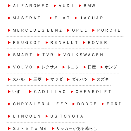
ＡＬＦＡＲＯＭＥＯ
ＡＵＤＩ
ＢＭＷ
ＭＡＳＥＲＡＴＩ
ＦＩＡＴ
ＪＡＧＵＡＲ
ＭＥＲＣＥＤＥＳ ＢＥＮＺ
ＯＰＥＬ
ＰＯＲＣＨＥ
ＰＥＵＧＥＯＴ
ＲＥＮＡＵＬＴ
ＲＯＶＥＲ
ＳＭＡＲＴ
ＴＶＲ
ＶＯＬＫＳＷＡＧＥＮ
ＶＯＬＶＯ
レクサス
トヨタ
日産
ホンダ
スバル
三菱
マツダ
ダイハツ
スズキ
いすゞ
ＣＡＤＩＬＬＡＣ
ＣＨＥＶＲＯＬＥＴ
ＣＨＲＹＳＬＥＲ ＆ ＪＥＥＰ
ＤＯＤＧＥ
ＦＯＲＤ
ＬＩＮＣＯＬＮ
ＵＳ ＴＯＹＯＴＡ
Ｓａｋｅ Ｔｏ Ｍｅ
サッカーがある暮らし