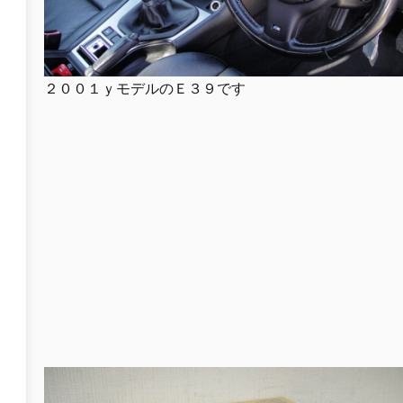
２００１ｙモデルのＥ３９です