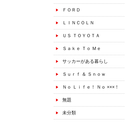
ＦＯＲＤ
ＬＩＮＣＯＬＮ
ＵＳ ＴＯＹＯＴＡ
Ｓａｋｅ Ｔｏ Ｍｅ
サッカーがある暮らし
Ｓｕｒｆ ＆ Ｓｎｏｗ
Ｎｏ Ｌｉｆｅ！ Ｎｏ ×××！
無題
未分類