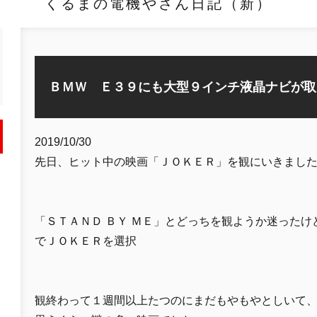
くるまの電機やさん日記（新）
ＢＭＷ Ｅ３９にも大型９インチ液晶ナビが取
2019/10/30
先日、ヒット中の映画「ＪＯＫＥＲ」を観にいきまし
「ＳＴＡＮＤ ＢＹ ＭＥ」とどっちを観ようか迷った
でＪＯＫＥＲを選択
観終わって１週間以上たつのにまだもやもやとしいて