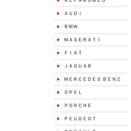
ＡＬＦＡＲＯＭＥＯ
ＡＵＤＩ
ＢＭＷ
ＭＡＳＥＲＡＴＩ
ＦＩＡＴ
ＪＡＧＵＡＲ
ＭＥＲＣＥＤＥＳ ＢＥＮＺ
ＯＰＥＬ
ＰＯＲＣＨＥ
ＰＥＵＧＥＯＴ