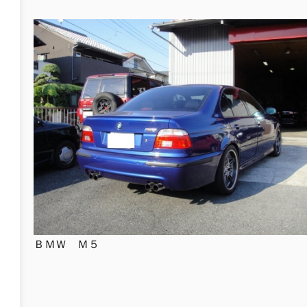
ＢＭＷ Ｍ５